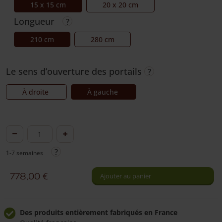
15 x 15 cm
20 x 20 cm
Longueur
210 cm
280 cm
Le sens d’ouverture des portails
À droite
À gauche
quantité
de
1-7 semaines
Portail
rustique
778,00
€
Ajouter au panier
chêne
simple
Des produits entièrement fabriqués en France