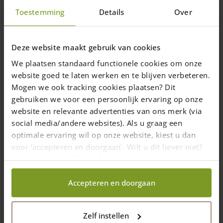
produit
Longueur: 100, 120, 150, 175, 200, 250,
Toestemming
Details
Over
300, 350, 400, 500 et 600 (cm)
A partir de 350 cm les piquets ne sont
plus pointés
Mesuré sur le côté le plus fin
Deze website maakt gebruik van cookies
We plaatsen standaard functionele cookies om onze
From
6,00
€
website goed te laten werken en te blijven verbeteren.
1-7 semaines
Mogen we ook tracking cookies plaatsen? Dit
gebruiken we voor een persoonlijk ervaring op onze
Choix des options
website en relevante advertenties van ons merk (via
Ce
produit
social media/andere websites). Als u graag een
a
optimale ervaring wil op onze website, kiest u dan
plusieurs
voor ‘accepteren en doorgaan'. Wilt u dit liever niet?
variations.
Kies dan voor ‘zelf instellen’ en geef aan welke cookies
Les
wij wel mogen verzamelen.
options
Accepteren en doorgaan
peuvent
être
choisies
Zelf instellen
sur