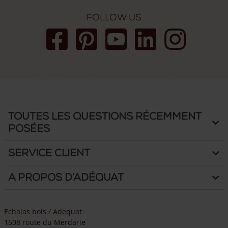
seulement la solidité, mais aussi la durabilité du portail.
Follow us
Selon notre expérience, plus les poteaux sont robustes, plus
votre portail et votre clôture dureront longtemps.
Vous avez des questions ? N’hésitez pas à nous contacter: nos
experts se feront un plaisir de vous conseiller.
Toutes les questions récemment
posées
Service client
A propos d’Adéquat
Echalas bois / Adequat
1608 route du Merdarie