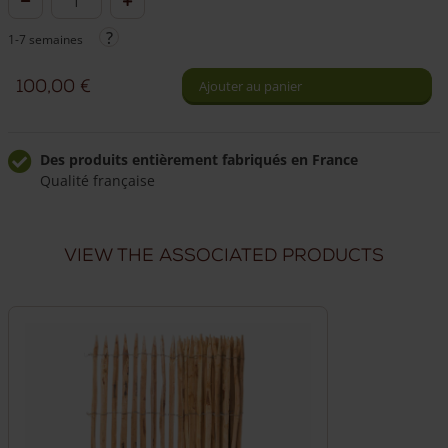
de
1-7 semaines
Portail
upcycle
100,00
€
Ajouter au panier
châtaignier,
chêne
ou
Des produits entièrement fabriqués en France
Qualité française
douglas
Livraison à domicile fiable
Livraison sous 7 semaines
View the associated products
Livraison dans toute la France
Nous livrons directement chez vous