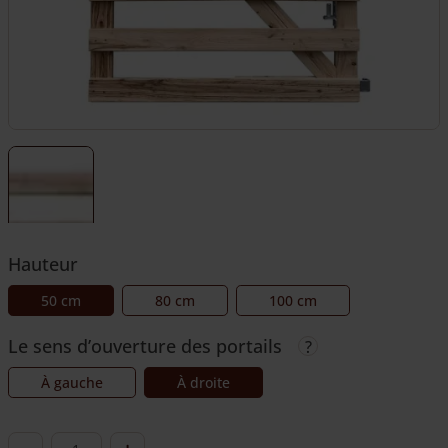
Hauteur
50 cm
80 cm
100 cm
Le sens d’ouverture des portails
À gauche
À droite
quantité