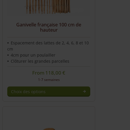
Ganivelle française 100 cm de
hauteur
Espacement des lattes de 2, 4, 6, 8 et 10
cm
4cm pour un poulailler
Clôturer les grandes parcelles
From
118,00
€
1-7 semaines
Choix des options
Ce
produit
a
plusieurs
variations.
Les