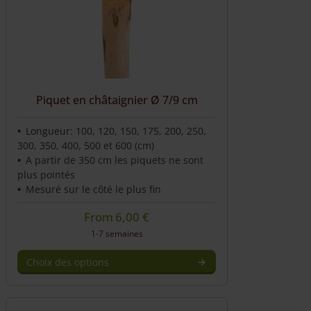
options
peuvent
être
choisies
sur
la
Piquet en châtaignier Ø 7/9 cm
page
du
produit
Longueur: 100, 120, 150, 175, 200, 250,
300, 350, 400, 500 et 600 (cm)
A partir de 350 cm les piquets ne sont
plus pointés
Mesuré sur le côté le plus fin
From
6,00
€
1-7 semaines
Choix des options
Ce
produit
a