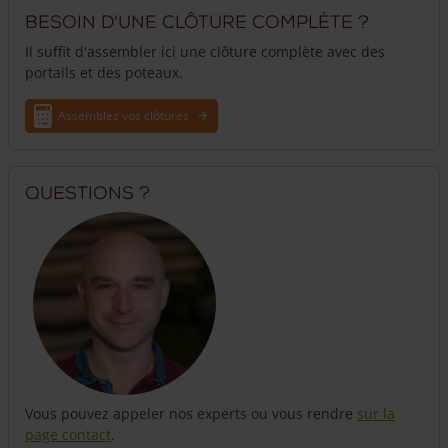
Pour des portails plus grands (au-delà de 100 cm) ou destinés
Besoin d'une clôture complète ?
à un usage intensif, consultez nos autres modèles.
Il suffit d'assembler ici une clôture complète avec des
Quincaillerie
portails et des poteaux.
Le portail est fourni avec un set complet de quincaillerie.
Assemblez vos clôtures
Poteaux de portail
Les poteaux peuvent être commandés séparément via la
Questions ?
boutique en ligne.
Vous pouvez appeler nos experts ou vous rendre
sur la
page contact
.