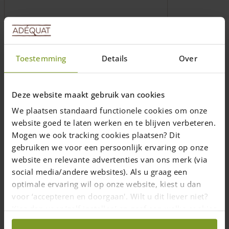
plusieurs
variations.
Les
options
peuvent
Toestemming
Details
Over
être
choisies
sur
Deze website maakt gebruik van cookies
la
Vis en acier inoxydable en différentes
page
We plaatsen standaard functionele cookies om onze
dimensions (embout inclus)
du
website goed te laten werken en te blijven verbeteren.
produit
Mogen we ook tracking cookies plaatsen? Dit
Les vis en acier inoxydable sont
gebruiken we voor een persoonlijk ervaring op onze
protégées contre l'acide tannique dans le
bois de chêne et de châtaignier
website en relevante advertenties van ons merk (via
plusieurs dimmensions
social media/andere websites). Als u graag een
optimale ervaring wil op onze website, kiest u dan
From
20,00
€
voor ‘accepteren en doorgaan'. Wilt u dit liever niet?
1-7 semaines
Kies dan voor ‘zelf instellen’ en geef aan welke cookies
wij wel mogen verzamelen.
Choix des options