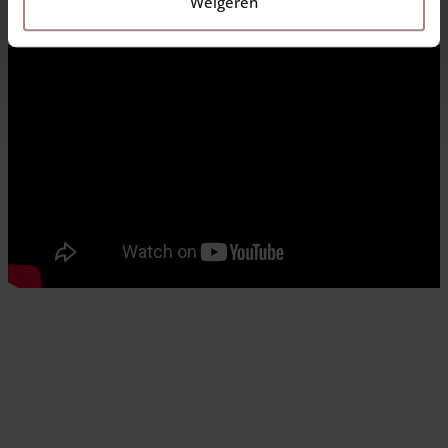
Weigeren
spørgsmål, så bare
kontakt
os! Vi hjælper dig gerne!