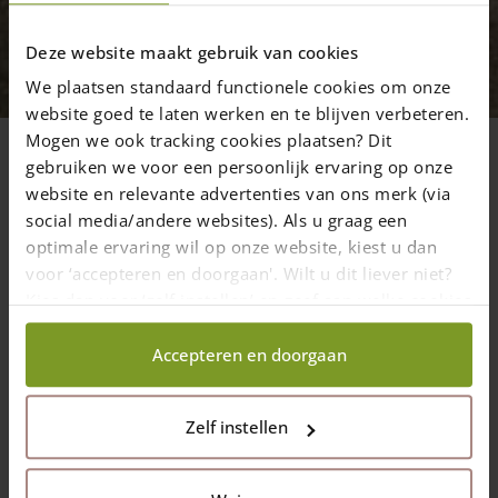
Installation tips & tricks
Installationsvideo Franske låger
Deze website maakt gebruik van cookies
We plaatsen standaard functionele cookies om onze
En Fransk låge (rundtræslåge eller
website goed te laten werken en te blijven verbeteren.
rammelåge) er ikke svær at sætte op, men
Mogen we ook tracking cookies plaatsen? Dit
vi råder altid vores kunder til at studere
gebruiken we voor een persoonlijk ervaring op onze
denne installationsvideo
website en relevante advertenties van ons merk (via
social media/andere websites). Als u graag een
optimale ervaring wil op onze website, kiest u dan
voor ‘accepteren en doorgaan'. Wilt u dit liever niet?
Kies dan voor ‘zelf instellen’ en geef aan welke cookies
4 januar 2018
—
Rachel
wij wel mogen verzamelen.
1 min read
Accepteren en doorgaan
Installationsvideo Franske låger. En Fransk låge (rundtræslåge
eller rammelåge) er ikke svær at sætte op, men vi råder altid
Zelf instellen
vores kunder til at studere denne installationsvideo med
Franske låger opmærksomt inden du sætter din låge op. De
forskellige trin bliver tydeligt forklaret. Skulle du alligevel have