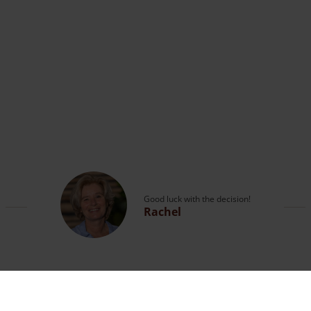
Good luck with the decision!
Rachel
Spørgsmål?