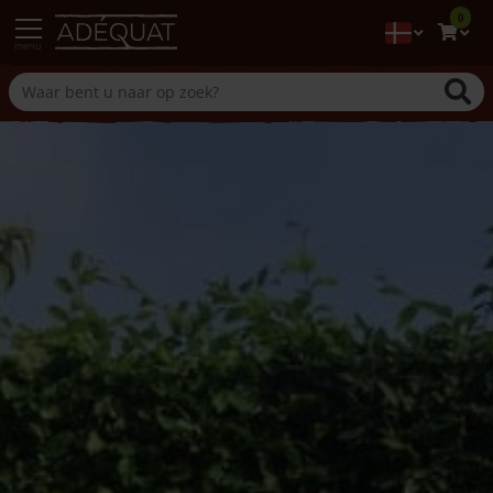
0
menu