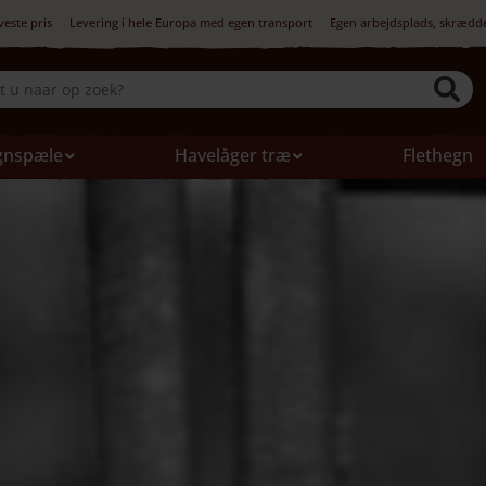
veste pris
Levering i hele Europa med egen transport
Egen arbejdsplads, skrædd
gnspæle
Havelåger træ
Flethegn