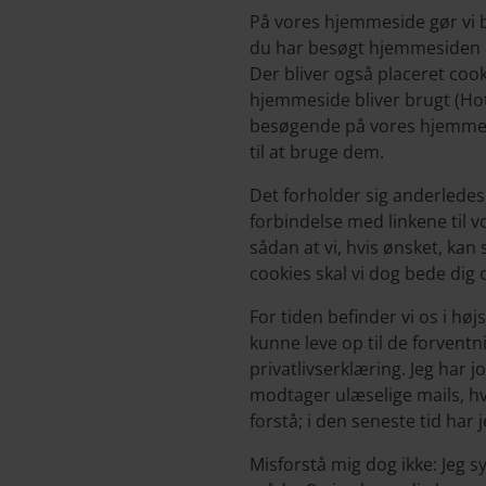
På vores hjemmeside gør vi b
du har besøgt hjemmesiden o
Der bliver også placeret coo
hjemmeside bliver brugt (Hotj
besøgende på vores hjemmesid
til at bruge dem.
Det forholder sig anderledes
forbindelse med linkene til 
sådan at vi, hvis ønsket, ka
cookies skal vi dog bede dig o
For tiden befinder vi os i hø
kunne leve op til de forventni
privatlivserklæring. Jeg har jo
modtager ulæselige mails, hv
forstå; i den seneste tid ha
Misforstå mig dog ikke: Jeg 