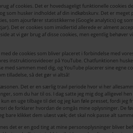
rug af cookies. Det er hovedsageligt funktionelle cookies de
g som husker indholdet af din indkøbskurv. Det er meget p
kies, som ajourfører statistikkerne (Google analytics) og s
ar). Det er cookies som imidlertid allerede er alment accept
e at vi gør brug af disse cookies, men egentlig behøver vi 
 med de cookies som bliver placeret i forbindelse med vores
vores instruktionsvideoer på YouTube. Chatfunktionen husker
n se med sammen med dig, og YouTube placerer sine egne co
m tilladelse, så det gør vi altså!
jsæsonen. Det er en særlig travl periode hvor vi her allesam
nger, som du har til os. I dag satte jeg mig dog alligevel hen
 kun en uge tilbage til det og jeg kan føle presset, fordi jeg f
ori de forklarer hvordan de omgås mine oplysninger. De før
r jeg bare klikket dem ulæst væk; det skal nok passe alt sam
synes det er en god ting at mine personoplysninger bliver b