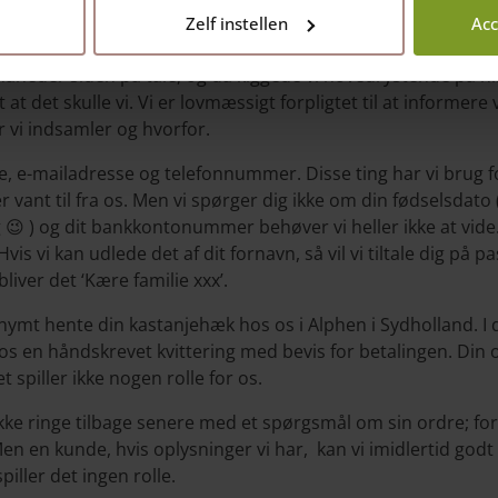
gge mærke til det; fra den 25. maj 2018 træder Loven om b
Zelf instellen
Acc
taloven – i kraft.
måneder siden på tale, og da kiggede vi hovedrystende på hi
t at det skulle vi. Vi er lovmæssigt forpligtet til at informer
vi indsamler og hvorfor.
e, e-mailadresse og telefonnummer. Disse ting har vi brug fo
ant til fra os. Men vi spørger dig ikke om din fødselsdato (d
 😉 ) og dit bankkontonummer behøver vi heller ikke at vide. 
is vi kan udlede det af dit fornavn, så vil vi tiltale dig på p
iver det ‘Kære familie xxx’.
nymt hente din kastanjehæk hos os i Alphen i Sydholland. I de
f os en håndskrevet kvittering med bevis for betalingen. Din 
 spiller ikke nogen rolle for os.
 ikke ringe tilbage senere med et spørgsmål om sin ordre; fo
Men en kunde, hvis oplysninger vi har, kan vi imidlertid god
iller det ingen rolle.