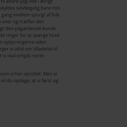
l andre (jeg ville i øvrigt
skyldes selvfølgelig bare min
en gang imellem spurgt af folk
n over og træffer den
purgt den pågældende kunde
nde ringer for at spørge hvad
hun oplysningerne uden
ger vi altid om tilladelse til
at vi skal omgås vores
som vi har opstillet. Men vi
 vil du opdage, at vi først og