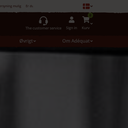
ersyning mulig
Er du ikke tilfreds, er køb ikke forpligtet
0
Sign in
Kurv
The customer service
Øvrigt
Om Adéquat