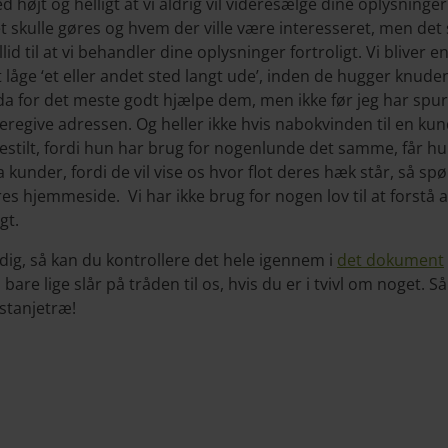
højt og helligt at vi aldrig vil videresælge dine oplysninger ti
 skulle gøres og hvem der ville være interesseret, men det 
llid til at vi behandler dine oplysninger fortroligt. Vi bliver 
låge ‘et eller andet sted langt ude’, inden de hugger knude
 da for det meste godt hjælpe dem, men ikke før jeg har s
eregive adressen. Og heller ikke hvis nabokvinden til en ku
bestilt, fordi hun har brug for nogenlunde det samme, får 
a kunder, fordi de vil vise os hvor flot deres hæk står, så spør
es hjemmeside. Vi har ikke brug for nogen lov til at forstå 
gt.
r dig, så kan du kontrollere det hele igennem i
det dokument
 bare lige slår på tråden til os, hvis du er i tvivl om noget. Så
stanjetræ!