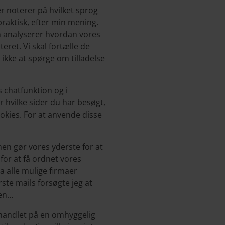
r noterer på hvilket sprog
raktisk, efter min mening.
om analyserer hvordan vores
eret. Vi skal fortælle de
ikke at spørge om tilladelse
 chatfunktion og i
 hvilke sider du har besøgt,
okies. For at anvende disse
men gør vores yderste for at
 for at få ordnet vores
ra alle mulige firmaer
ste mails forsøgte jeg at
men…
ehandlet på en omhyggelig