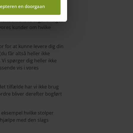
ehandling af
epteren en doorgaan
nanden. Skulle vi gøre noget
e vores kunder om hvilke
r for at kunne levere dig din
u får altså heller ikke
Vi spørger dig heller ikke
assende vis i vores
t tilfælde har vi ikke brug
ordre bliver derefter bogført
r eksempel hvilke stolper
t hjælpe med den slags