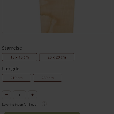
Størrelse
15 x 15 cm
20 x 20 cm
Længde
210 cm
280 cm
Egestolpe
med
Levering inden for 8 uger
diamanthoved