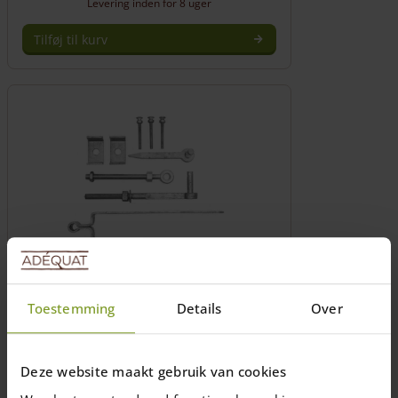
Levering inden for 8 uger
Tilføj til kurv
Komplet hængselsæt til en Engelsk og
en Hollandsk låge
Toestemming
Details
Over
From
DKK:342,24
€
46,00
Levering inden for 8 uger
Deze website maakt gebruik van cookies
Vælg muligheder