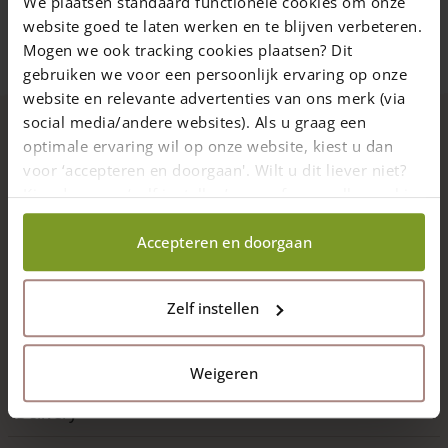
We plaatsen standaard functionele cookies om onze
Dette
website goed te laten werken en te blijven verbeteren.
vare
Mogen we ook tracking cookies plaatsen? Dit
har
gebruiken we voor een persoonlijk ervaring op onze
flere
varianter.
website en relevante advertenties van ons merk (via
Mulighederne
social media/andere websites). Als u graag een
kan
optimale ervaring wil op onze website, kiest u dan
Description
vælges
voor ‘accepteren en doorgaan'. Wilt u dit liever niet?
på
Kies dan voor ‘zelf instellen’ en geef aan welke cookies
varesiden
Egestolpe med såkaldt dimanthoved i forskellige størrelser.
wij wel mogen verzamelen.
Disse stolper bruges som stolpe til
Hollandske
Accepteren en doorgaan
låger
og
Engelske låger
.
Zelf instellen
Read more
Specifications
Weigeren
Delivery