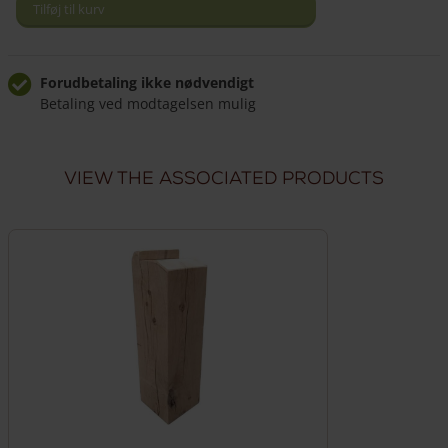
i
Tilføj til kurv
forskellige
størrelser
antal
Forudbetaling ikke nødvendigt
Betaling ved modtagelsen mulig
Komfortabel udbringning
Levering inden for 8 uger
View the associated products
Levering fra €500,00
Inkluderet i indkøbskurven