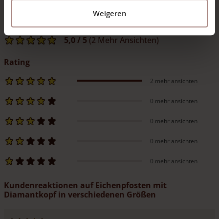
Weigeren
Reviews
5,0
/ 5
(2 Mehr Ansichten)
Rating
2 mehr ansichten
0 mehr ansichten
0 mehr ansichten
0 mehr ansichten
0 mehr ansichten
Kundenreaktionen auf Eichenpfosten mit
Diamantkopf in verschiedenen Größen