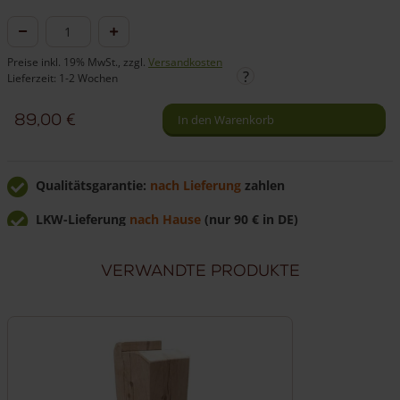
Eichenpfosten
mit
Preise inkl. 19% MwSt., zzgl.
Versandkosten
Diamantkopf
Lieferzeit: 1-2 Wochen
in
89,00
€
In den Warenkorb
verschiedenen
Größen
Menge
Qualitätsgarantie:
nach Lieferung
zahlen
LKW-Lieferung
nach Hause
(nur 90 € in DE)
Günstig
direkt vom Hersteller
kaufen
Verwandte Produkte