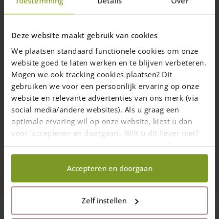
Toestemming
Details
Over
Die
Beschreibung
Optionen
können
Deze website maakt gebruik van cookies
auf
Eichenpfosten – Setzpfosten mit
der
We plaatsen standaard functionele cookies om onze
Diamantkopf
Produktseite
website goed te laten werken en te blijven verbeteren.
Eichenpfosten: Pfosten aus Eiche in in verschiedenen Größen
gewählt
Mogen we ook tracking cookies plaatsen? Dit
und hat einen sogenannten Diamantkopf.
werden
gebruiken we voor een persoonlijk ervaring op onze
Weiterlesen
Diese Eichenpfosten werden als Setzpfosten für unsere
website en relevante advertenties van ons merk (via
Holztore im
englischen Stil
und im
Holland-Stil
verwendet.
social media/andere websites). Als u graag een
Details
optimale ervaring wil op onze website, kiest u dan
voor ‘accepteren en doorgaan'. Wilt u dit liever niet?
Lieferung
Kies dan voor ‘zelf instellen’ en geef aan welke cookies
wij wel mogen verzamelen.
Abholen
Accepteren en doorgaan
Zelf instellen