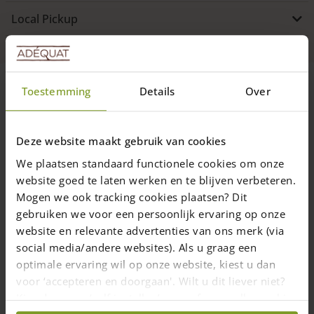
Local Pickup
Toestemming
Details
Over
Vi leverer bedste kvalitet til den laveste pris
Deze website maakt gebruik van cookies
Levering i hele Europa med egen transport
We plaatsen standaard functionele cookies om onze
website goed te laten werken en te blijven verbeteren.
Egen arbejdsplads, skræddersyning mulig
Mogen we ook tracking cookies plaatsen? Dit
gebruiken we voor een persoonlijk ervaring op onze
Er du ikke tilfreds, er køb ikke forpligtet
website en relevante advertenties van ons merk (via
social media/andere websites). Als u graag een
9.7
optimale ervaring wil op onze website, kiest u dan
4432 anmeldelser
voor ‘accepteren en doorgaan'. Wilt u dit liever niet?
Kies dan voor ‘zelf instellen’ en geef aan welke cookies