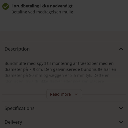
Forudbetaling ikke nødvendigt
Betaling ved modtagelsen mulig
Komfortabel udbringning
Levering inden for 8 uger
Levering fra €500,00
Inkluderet i indkøbskurven
Description
Bundmuffe med spyd til montering af træstolper med en
diameter på 7-9 cm. Den galvaniserede bundmuffe har en
diameter på 80 mm og væggen er 2,5 mm tyk. Dette er
løsningen, hvis du ikke ønsker eller ikke kan placere
træstolper dybt i jorden. Sættet leveres med 2 møtrikker og
bolte. Vi tilbyder også kastanjestolpen i bundmuffe med spyd
Read more
som en komplet pakke. Se her stolper som vi specielt har
fræset efter mål.
Specifications
Delivery