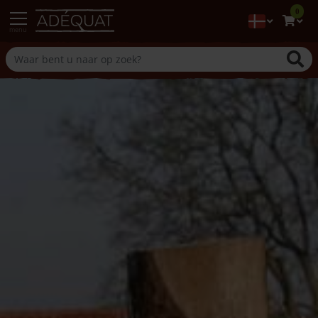
0
menu