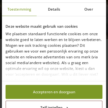
Toestemming
Details
Over
Projekter
Projekt Post & Rail 1/4 savede
Deze website maakt gebruik van cookies
rustikke tværbjælker af
We plaatsen standaard functionele cookies om onze
kastanjetræ
website goed te laten werken en te blijven verbeteren.
Her finder du en oversigt over projekter
Mogen we ook tracking cookies plaatsen? Dit
gebruiken we voor een persoonlijk ervaring op onze
hvor vi har brugt 1/4 savede kastanje-
website en relevante advertenties van ons merk (via
bjælker til vores Post & Rail hegn i 2- eller
social media/andere websites). Als u graag een
3-niveau.
optimale ervaring wil op onze website, kiest u dan
voor ‘accepteren en doorgaan'. Wilt u dit liever niet?
Kies dan voor ‘zelf instellen’ en geef aan welke cookies
wij wel mogen verzamelen.
8 januar 2018
—
Accepteren en doorgaan
1 min read
Zelf instellen