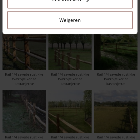
Her finder du en oversigt over projekter hvor vi har brugt
1/4
savede tværbjælker af kastanjetræ
til vores Post & Rail hegn i 2-
eller 3-niveau.
Weigeren
Rail 1/4 savede rustikke
Rail 1/4 savede rustikke
Rail 1/4 savede rustikke
tværbjælker af
tværbjælker af
tværbjælker af
kastanjetræ
kastanjetræ
kastanjetræ
Rail 1/4 savede rustikke
Rail 1/4 savede rustikke
Rail 1/4 savede rustikke