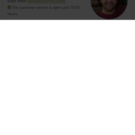
side med
kontaktoplysninger
.
The customer service is open
until 18:00
hours
+31 (0) 13 508 2536
Brug for hegn?
Sammensæt her enkelt et komplet hegn sammen med
låge(r) og stolper.
Sammensæt dit hegn
Relaterede blogs
De bedste tips, praktiske vejledninger, inspiration, ting-du-må-