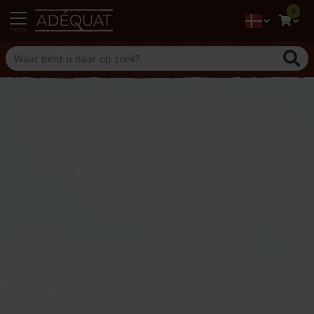
0
menu