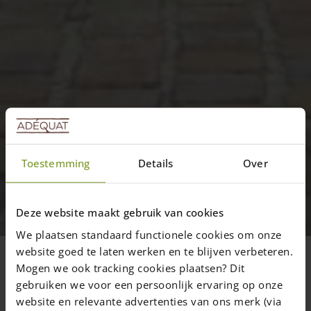
Toestemming
Details
Over
Projekter
Projekt rammelåger (enkelt og
dobbelt) i forskellige størrelser
Deze website maakt gebruik van cookies
We plaatsen standaard functionele cookies om onze
Her finder du en oversigt over projekter
website goed te laten werken en te blijven verbeteren.
hvor der er anbragt rammelåger. Ved
Mogen we ook tracking cookies plaatsen? Dit
billedet finder du information om lågen og
gebruiken we voor een persoonlijk ervaring op onze
de forskellige størrelser.
website en relevante advertenties van ons merk (via