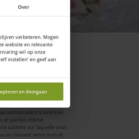
Over
blijven verbeteren. Mogen
ze website en relevante
ervaring wil op onze
elf instellen’ en geef aan
epteren en doorgaan
cipaux ambassadeurs sont nos
on, et parfois même
une tablette sur laquelle vous
ou en laissant votre nom et