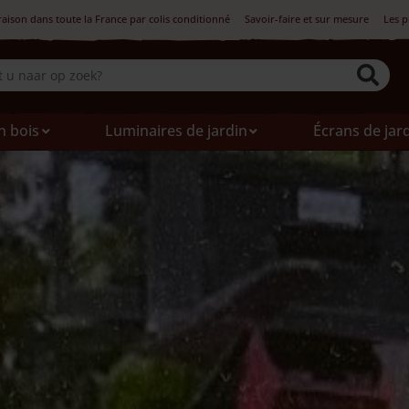
raison dans toute la France par colis conditionné
Savoir-faire et sur mesure
Les p
n bois
Luminaires de jardin
Écrans de jar