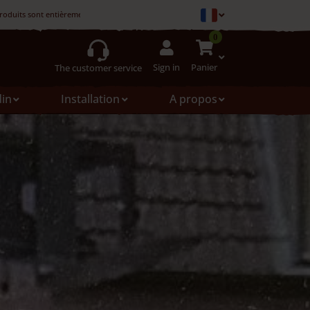
roduits sont entièrement fabriqués en France.
0
Sign in
Panier
The customer service
din
Installation
A propos