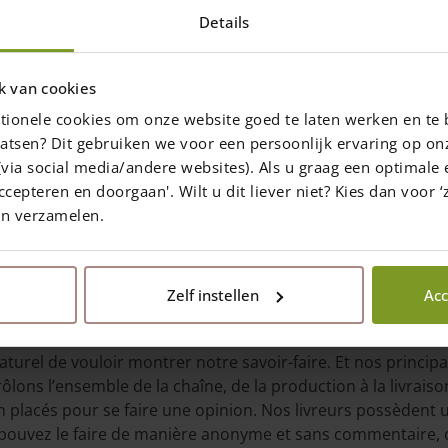
Details
n disent plus que des
k van cookies
tionele cookies om onze website goed te laten werken en te 
atsen? Dit gebruiken we voor een persoonlijk ervaring op on
ui maîtrisent leurs véhicules...
via social media/andere websites). Als u graag een optimale 
ccepteren en doorgaan'. Wilt u dit liever niet? Kies dan voor ‘z
en verzamelen.
Share the page
Zelf instellen
Acc
 naturel de vouloir montrer notre savoir-faire. Et nos prin
ôlons l’ensemble de la chaîne, de la production à la livrais
bien placés pour se faire une opinion. Nos livreurs possèdent 
 pouvez le faire de manière anonyme et sans commentaire, 