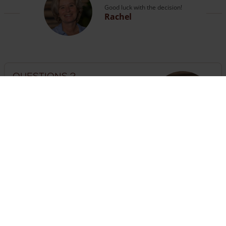
Good luck with the decision!
Rachel
Questions ?
Vous pouvez appeler nos experts ou
vous rendre
sur la page contact
.
The customer service is open
until 18:00
hours
+33 (0) 623950359
Besoin d'une clôture ?
Il suffit d'assembler ici une clôture complète avec portails
et poteaux