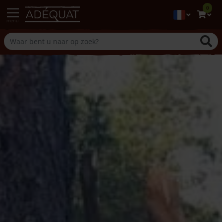
0
menu