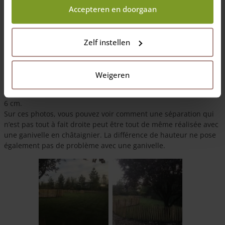
Bonjour Sabine,
Accepteren en doorgaan
Nous souhaitions encore vous remercier chaleureusement pour vos
bons services, nous sommes très contents ! En pièce jointe, une
photo et une petite vidéo que vous pouvez utiliser pour vos autres
Zelf instellen
clients.
Cordialement, William
Weigeren
Voici : La clôture que vous voyez ici est une ganivelle en
châtaigner de 80 cm de haut et disposant de lattes espacées de
6 cm.
Sur ces photos, vous pouvez voir comment une séparation qui
n’est pas tout à fait droite peut être tout de même réalisée avec
une ganivelle en châtaignier. La différence de hauteur ne pose
également pas de problème avec une ganivelle.