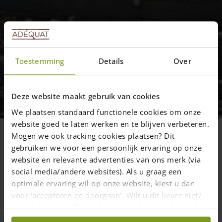
Toestemming
Details
Over
Général
Un bon début de semaine!
Deze website maakt gebruik van cookies
We plaatsen standaard functionele cookies om onze
website goed te laten werken en te blijven verbeteren.
Mogen we ook tracking cookies plaatsen? Dit
13 février 2019
—
gebruiken we voor een persoonlijk ervaring op onze
1 min read
website en relevante advertenties van ons merk (via
social media/andere websites). Als u graag een
optimale ervaring wil op onze website, kiest u dan
C’est pour nous un très bon début de semaine ! Un petit merci
voor ‘accepteren en doorgaan'. Wilt u dit liever niet?
d’un client, quelques photos et une vidéo du résultat final pour
partager avec nos autres clients ; vous donc !
Kies dan voor ‘zelf instellen’ en geef aan welke cookies
wij wel mogen verzamelen.