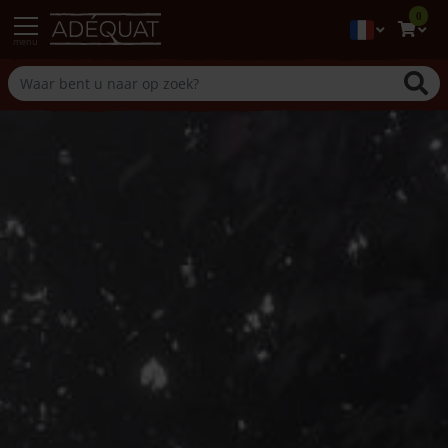
0
menu