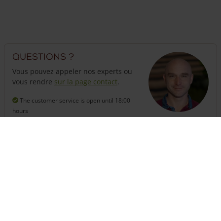
Questions ?
Vous pouvez appeler nos experts ou
vous rendre
sur la page contact
.
The customer service is open
until 18:00
hours
+33 (0) 623950359
Besoin d'une clôture ?
Il suffit d'assembler ici une clôture complète avec portails
et poteaux
Assemblez vos clôtures