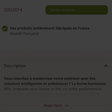
Borne
lumineuse
210,00
€
Ajouter au panier
ronde
Billy
robinier,
Des produits entièrement fabriqués en France
Qualité française
préparée
pour
Livraison à domicile fiable
Livraison sous 7 semaines
lampe
In-
Livraison dans toute la France
lite
Nous livrons directement chez vous
Description
FLUX
Vous cherchez à moderniser votre extérieur avec des
solutions intelligentes et esthétiques ? La borne lumineuse
Billy, préparée pour lampe In-lite, s’y prête parfaitement.
Grâce à une application, vous pouvez facilement définir
quand chaque lampe s’allume, ajuster l’intensité selon
l’ambiance souhaitée, et créer un plan d’éclairage
Read more
entièrement personnalisé.