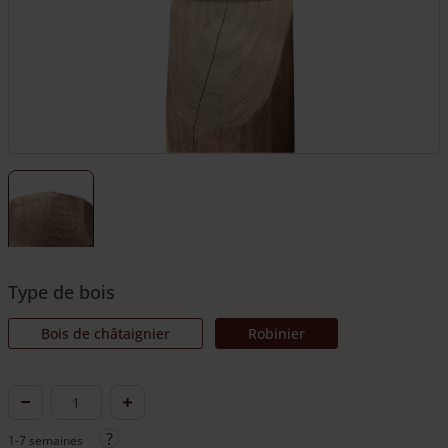
Type de bois
Bois de châtaignier
Robinier
quantité
de
1-7 semaines