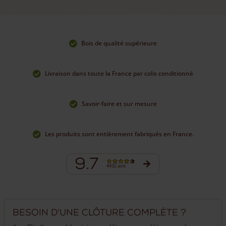
Ganivelle durable
Le châtaignier est une essence de bois naturellement
Bois de qualité supérieure
durable (classe de durabilité 2). Grâce à sa teneur en tanins,
cette clôture ne nécessite aucun entretien. Non traité, le bois
prendra progressivement une teinte grisée naturelle avec le
Livraison dans toute la France par colis conditionné
temps.
Grâce à ses lattes semi-rondes soigneusement finies et
Savoir-faire et sur mesure
uniformes, cette ganivelle de 175 cm de hauteur offre un
aspect plus élégant et raffiné que la clôture plus rustique de
type ganivelle française, qui est composée de lattes fendues
Les produits sont entièrement fabriqués en France.
en quartiers.
9.7
4432 avis
Besoin d'une clôture complète ?