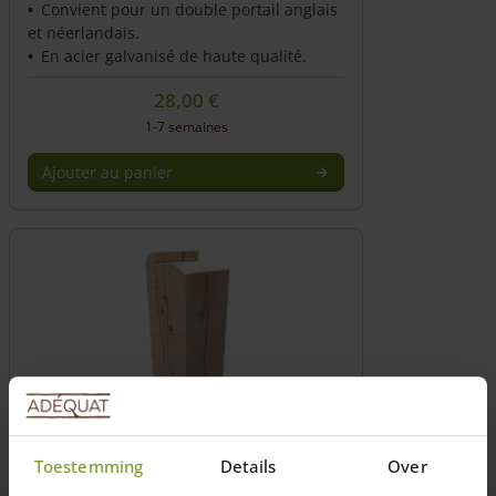
Convient pour un double portail anglais
et néerlandais.
En acier galvanisé de haute qualité.
28,00
€
1-7 semaines
Ajouter au panier
Toestemming
Details
Over
Sabot spécialement adapté 15×15