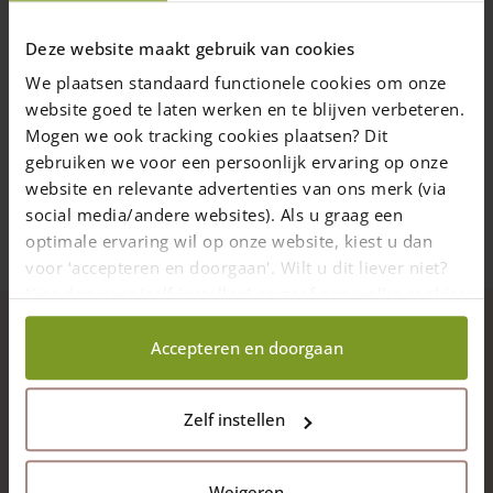
Mesure: 15 x 15 x 40 (cm)
Deze website maakt gebruik van cookies
Ce sabot en chêne pour portails anglais.
We plaatsen standaard functionele cookies om onze
65,00
€
website goed te laten werken en te blijven verbeteren.
1-7 semaines
Mogen we ook tracking cookies plaatsen? Dit
gebruiken we voor een persoonlijk ervaring op onze
Ajouter au panier
website en relevante advertenties van ons merk (via
social media/andere websites). Als u graag een
optimale ervaring wil op onze website, kiest u dan
voor ‘accepteren en doorgaan'. Wilt u dit liever niet?
Kies dan voor ‘zelf instellen’ en geef aan welke cookies
wij wel mogen verzamelen.
Accepteren en doorgaan
Description
Fermeture à revers galvanisée pour un portail
anglais
ou
Zelf instellen
néerlandais
qui permet de maintenir les portes l’une avec
l’autre. Les dimensions intérieures : 8 cm de large et 37 cm
de long.
Weigeren