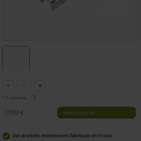
quantité
de
1-7 semaines
Fermeture
à
17,00
€
Ajouter au panier
revers
pour
portail
Des produits entièrement fabriqués en France