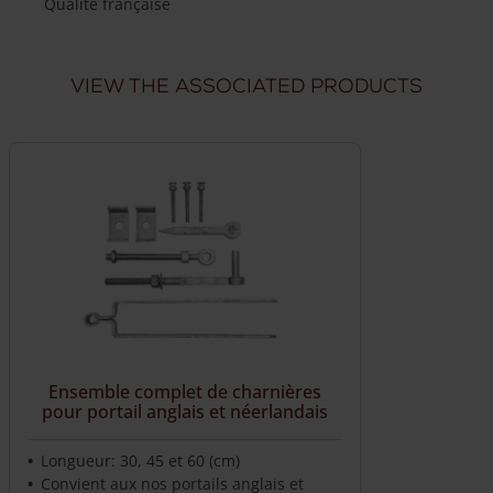
Qualité française
anglais
et
Livraison à domicile fiable
Livraison sous 7 semaines
néerlandais
View the associated products
Livraison dans toute la France
Nous livrons directement chez vous
Ensemble complet de charnières
pour portail anglais et néerlandais
Longueur: 30, 45 et 60 (cm)
Convient aux nos portails anglais et