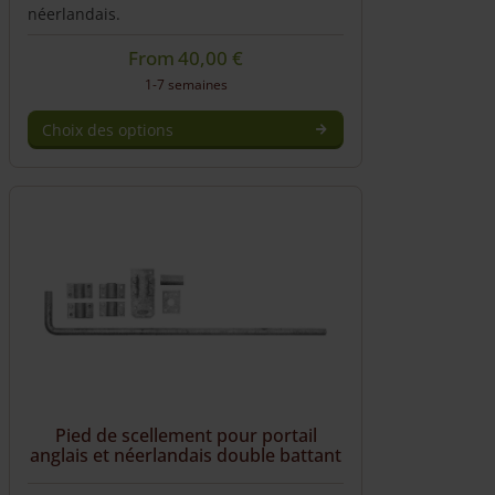
néerlandais.
From
40,00
€
1-7 semaines
Choix des options
Ce
produit
a
plusieurs
variations.
Les
options
peuvent
être
choisies
sur
la
Pied de scellement pour portail
page
anglais et néerlandais double battant
du
produit