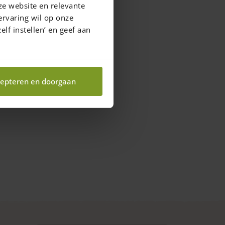
ze website en relevante
ervaring wil op onze
elf instellen’ en geef aan
epteren en doorgaan