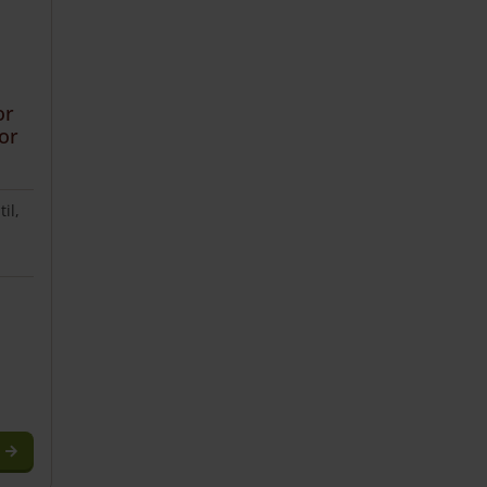
or
tor
il,