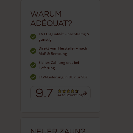
Warum
Adéquat?
1A EU-Qualität – nachhaltig &
günstig
Direkt vom Hersteller – nach
Maß & Beratung
Sicher: Zahlung erst bei
Lieferung
LKW-Lieferung in DE nur 90€
9.7
4432 Bewertungen
Neuer Zaun?