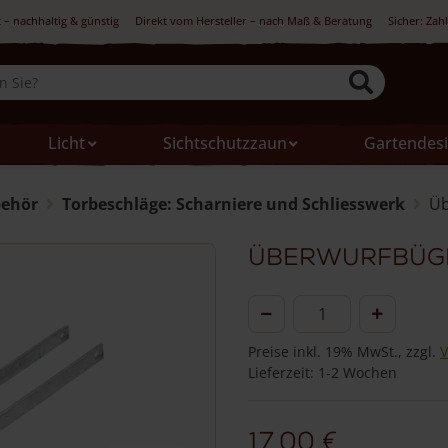
 – nachhaltig & günstig
Direkt vom Hersteller – nach Maß & Beratung
Sicher: Zah
Licht
Sichtschutzzaun
Gartendes
behör
Torbeschläge: Scharniere und Schliesswerk
Üb
Überwurfbüge
Überwurfbügel
für
Preise inkl. 19% MwSt., zzgl.
V
Holztore
Lieferzeit: 1-2 Wochen
Menge
17,00
€