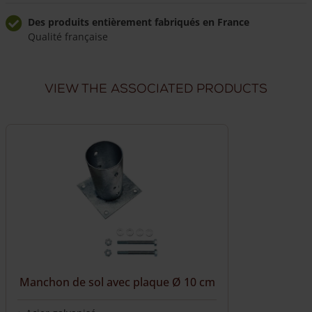
avec
manchon
Des produits entièrement fabriqués en France
Qualité française
de
sol
Livraison à domicile fiable
Livraison sous 7 semaines
et
View the associated products
pointe
Livraison dans toute la France
à
Nous livrons directement chez vous
enfoncer
Ø
10/12
cm
Manchon de sol avec plaque Ø 10 cm