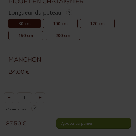
Piquet en châtaignier
Longueur du poteau
80 cm
100 cm
120 cm
150 cm
200 cm
Manchon
24,00
€
quantité
de
1-7 semaines
Piquet
en
37,50
€
Ajouter au panier
châtaignier