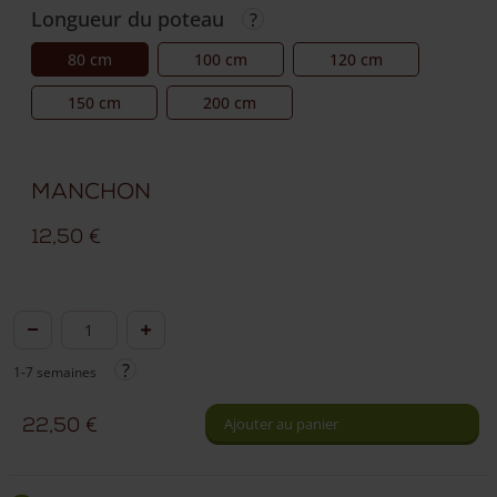
Longueur du poteau
80 cm
100 cm
120 cm
150 cm
200 cm
Manchon
12,50
€
quantité
de
1-7 semaines
Piquet
en
22,50
€
Ajouter au panier
châtaignier
avec