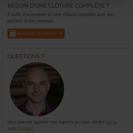
Besoin d'une clôture complète ?
Attention : ces manchons de sol avec pointés ne conviennent
qu’aux poteaux d’un diamètre de 7-9 cm. Nous pouvons
Il suffit d'assembler ici une clôture complète avec des
fraiser les piquets pour qu’ils s’insèrent parfaitement dans le
portails et des poteaux.
manchon de sol.
Assemblez vos clôtures
Questions ?
Vous pouvez appeler nos experts ou vous rendre
sur la
page contact
.