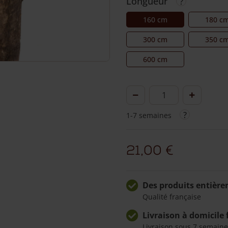
Longueur
160 cm
180 c
300 cm
350 c
600 cm
quantité
de
1-7 semaines
Piquet
robinier
Ø
21,00
€
12/14
cm
Des produits entière
Qualité française
Livraison à domicile 
Livraison sous 7 semaine