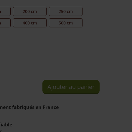
m
200 cm
250 cm
m
400 cm
500 cm
Ajouter au panier
ment fabriqués en France
fiable
s