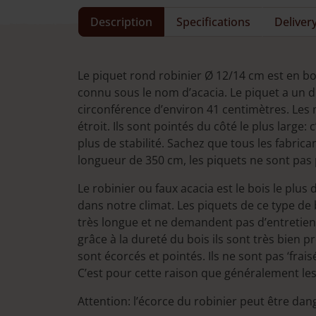
a
plusieurs
Description
Specifications
Deliver
variations.
Les
options
Le piquet rond robinier Ø 12/14 cm est en boi
peuvent
connu sous le nom d’acacia. Le piquet a un 
être
circonférence d’environ 41 centimètres. Les 
choisies
étroit. Ils sont pointés du côté le plus large: 
sur
plus de stabilité. Sachez que tous les fabrica
la
longueur de 350 cm, les piquets ne sont pas 
page
du
Le robinier ou faux acacia est le bois le plus
produit
dans notre climat. Les piquets de ce type de
très longue et ne demandent pas d’entretien.
grâce à la dureté du bois ils sont très bien p
sont écorcés et pointés. Ils ne sont pas ‘frais
C’est pour cette raison que généralement les
Attention: l’écorce du robinier peut être da