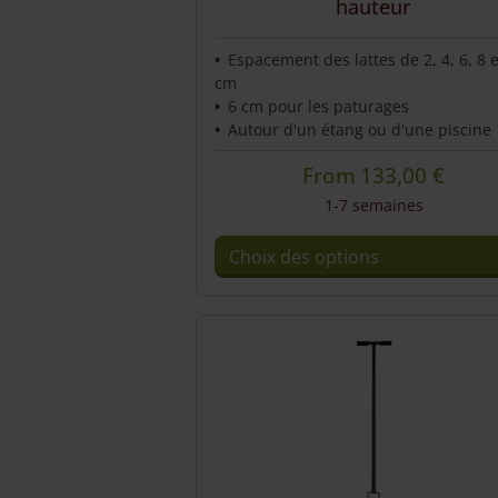
hauteur
Espacement des lattes de 2, 4, 6, 8 e
cm
6 cm pour les paturages
Autour d'un étang ou d'une piscine
From
133,00
€
1-7 semaines
Choix des options
Ce
produit
a
plusieurs
variations.
Les
options
peuvent