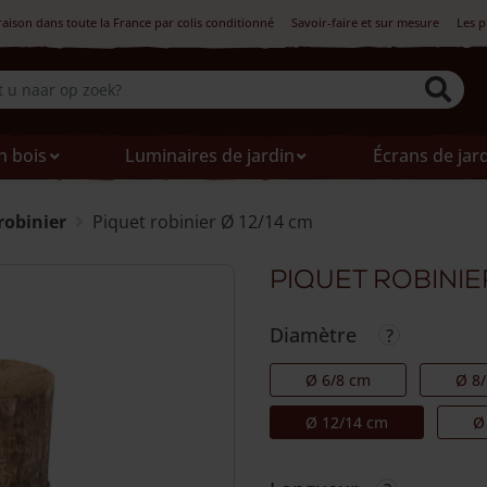
raison dans toute la France par colis conditionné
Savoir-faire et sur mesure
Les p
n bois
Luminaires de jardin
Écrans de jar
robinier
Piquet robinier Ø 12/14 cm
Piquet robinie
Diamètre
Ø 6/8 cm
Ø 8
Ø 12/14 cm
Ø