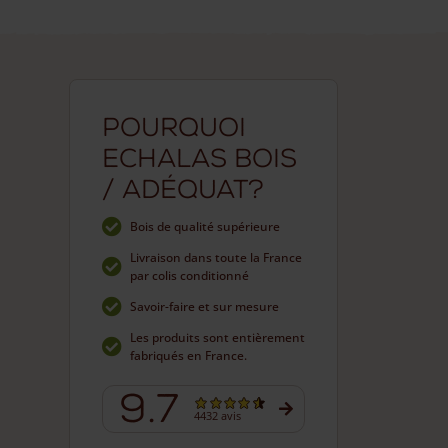
Pourquoi
Echalas bois
/ Adéquat?
Bois de qualité supérieure
Livraison dans toute la France
par colis conditionné
Savoir-faire et sur mesure
Les produits sont entièrement
fabriqués en France.
9.7
4432 avis