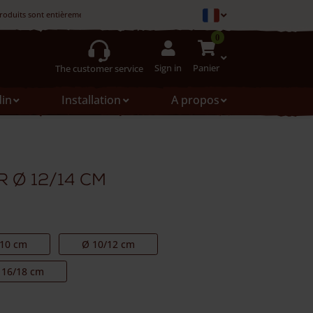
roduits sont entièrement fabriqués en France.
0
Sign in
Panier
The customer service
din
Installation
A propos
r Ø 12/14 cm
/10 cm
Ø 10/12 cm
 16/18 cm