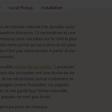
y
Local Pickup
Installation
s de robinier naturel très durable aussi
diamètre d’environ 13 centimètres et une
mesures sont calculées sur le côté le plus
c’est cette partie qui sera dans le sol pour
nts n’ont pas cette norme. A partir d’une
pointés.
 durable
(classe de durabilité 1)
poussant
 bois dur européen ont une durée de vie
 Ils ne nécessitent aucun traitement et
rotégés contre l’humidité. Les piquets
és’ et ont gardé leur forme naturelle.
 piquets ne sont pas droits.
ngereuse pour les chevaux.