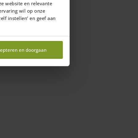
ze website en relevante
ervaring wil op onze
elf instellen’ en geef aan
epteren en doorgaan