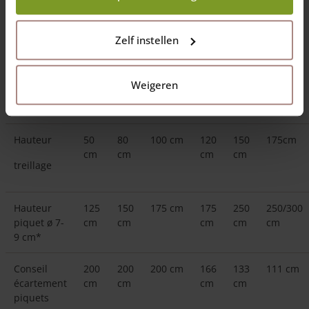
Vous pouvez vous aider du tableau ci-dessous pour calculer la
quantité de
piquets
nécessaires et leurs longueurs pour placer
Zelf instellen
un
treillage
en châtaignier. Pour une ganivelle à partir de 150
cm de hauteur, on peut éventuellement agrandir les écarts
entre les piquets de 10%. Pour les clôtures plus basses de 100
Weigeren
et 120 cm, la distance maximale entre les piquets reste
respectivement 2 et 1.66 mètres.
Hauteur
50
80
100 cm
120
150
175cm
cm
cm
cm
cm
treillage
Hauteur
125
150
175 cm
175
250
250/300
piquet ø 7-
cm
cm
cm
cm
cm
9 cm*
Conseil
200
200
200 cm
166
133
111 cm
écartement
cm
cm
cm
cm
piquets