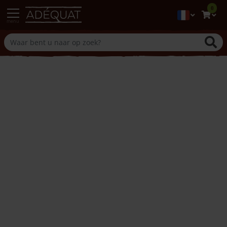
0
menu