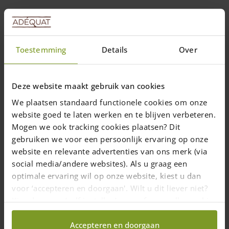
Projets
Toestemming
Details
Over
Quels types de piquets pour une
clôture treillage en châtaignier
?
Deze website maakt gebruik van cookies
Vous pouvez vous aider du tableau ci-
We plaatsen standaard functionele cookies om onze
website goed te laten werken en te blijven verbeteren.
dessous pour calculer la quantité de
Mogen we ook tracking cookies plaatsen? Dit
piquets nécessaires et leurs longueurs
gebruiken we voor een persoonlijk ervaring op onze
pour placer un treillage en châtaignier.
website en relevante advertenties van ons merk (via
social media/andere websites). Als u graag een
optimale ervaring wil op onze website, kiest u dan
voor ‘accepteren en doorgaan'. Wilt u dit liever niet?
8 mai 2017
—
Webworx
Kies dan voor ‘zelf instellen’ en geef aan welke cookies
2 min read
wij wel mogen verzamelen.
Accepteren en doorgaan