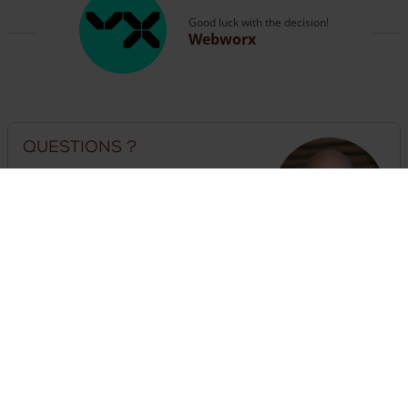
Good luck with the decision!
Webworx
Questions ?
Vous pouvez appeler nos experts ou
vous rendre
sur la page contact
.
The customer service is open
until 18:00
hours
+33 (0) 623950359
Besoin d'une clôture ?
Il suffit d'assembler ici une clôture complète avec portails
et poteaux