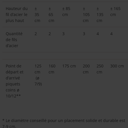
Hauteur du
±
±
± 85
±
±
± 165
fil d’acier le
35
65
cm
105
135
cm
plus haut
cm
cm
cm
cm
Quantité
2
2
3
3
4
4
de fils
d’acier
Point de
125
160
175 cm
200
250
300 cm
départ et
cm
cm
cm
cm
d’arrivé
(ø
piquets
7/9)
coins ø
10/12**
* Le diamètre conseillé pour un placement solide et durable est
7-9 cm.