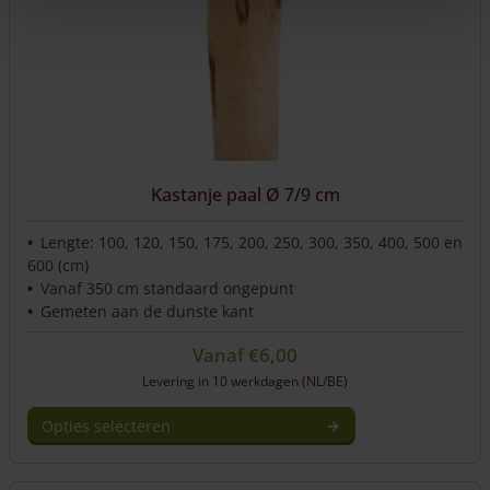
Kastanje paal Ø 7/9 cm
Lengte: 100, 120, 150, 175, 200, 250, 300, 350, 400, 500 en
600 (cm)
Vanaf 350 cm standaard ongepunt
Gemeten aan de dunste kant
Vanaf
€
6,00
Levering in 10 werkdagen (NL/BE)
Opties selecteren
Dit
product