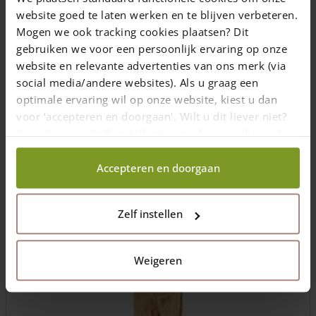
2 min. leestijd
website goed te laten werken en te blijven verbeteren.
Mogen we ook tracking cookies plaatsen? Dit
gebruiken we voor een persoonlijk ervaring op onze
We krijgen regelmatig complimenten over onze
bestelhulp
dat
website en relevante advertenties van ons merk (via
het zo’n handig instrument is om te berekenen wat je precies
nodig hebt aan hekwerk, palen en andere materialen. Toch
social media/andere websites). Als u graag een
willen mensen ook graag weten welke richtlijnen daar nu
optimale ervaring wil op onze website, kiest u dan
eigenlijk voor gehanteerd worden. Gewoon uit interesse, of
voor ‘accepteren en doorgaan'. Wilt u dit liever niet?
omdat ze zelf iets anders in gedachten hebben. Hier vindt u
Kies dan voor ‘zelf instellen’ en geef aan welke cookies
een overzicht van onze richtlijnen en nog wat andere handige
wij wel mogen verzamelen.
weetjes over palen, schoren en hekwerk.
Accepteren en doorgaan
Zelf instellen
Weigeren