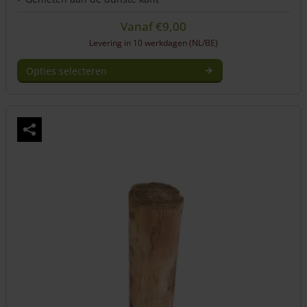
Vanaf
€
9,00
Levering in 10 werkdagen (NL/BE)
Opties selecteren
Dit
product
heeft
meerdere
variaties.
Deze
optie
kan
gekozen
worden
op
de
productpagina