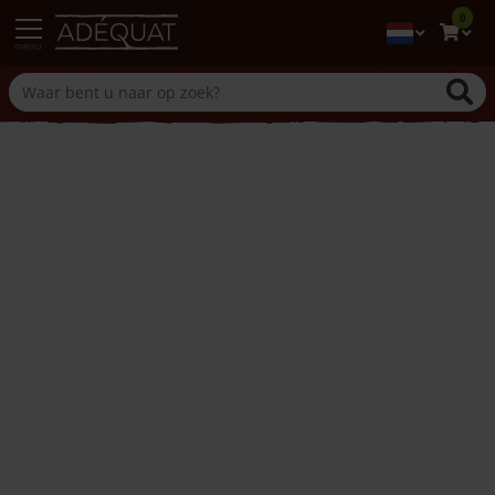
0
menu