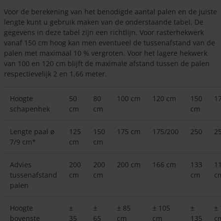
Voor de berekening van het benodigde aantal palen en de juiste
lengte kunt u gebruik maken van de onderstaande tabel. De
gegevens in deze tabel zijn een richtlijn. Voor rasterhekwerk
vanaf 150 cm hoog kan men eventueel de tussenafstand van de
palen met maximaal 10 % vergroten. Voor het lagere hekwerk
van 100 en 120 cm blijft de maximale afstand tussen de palen
respectievelijk 2 en 1,66 meter.
Hoogte
50
80
100 cm
120 cm
150
1
schapenhek
cm
cm
cm
Lengte paal ø
125
150
175 cm
175/200
250
2
7/9 cm*
cm
cm
Advies
200
200
200 cm
166 cm
133
1
tussenafstand
cm
cm
cm
c
palen
Hoogte
±
±
± 85
± 105
±
±
bovenste
35
65
cm
cm
135
c