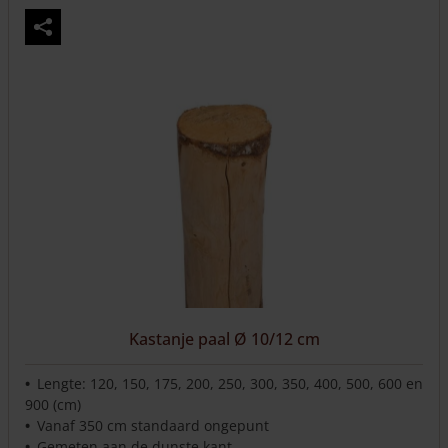
heeft
meerdere
variaties.
Deze
optie
kan
gekozen
worden
op
de
productpagina
Kastanje paal Ø 10/12 cm
Lengte: 120, 150, 175, 200, 250, 300, 350, 400, 500, 600 en
900 (cm)
Vanaf 350 cm standaard ongepunt
Gemeten aan de dunste kant