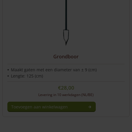
worden
op
de
productpagina
Grondboor
Maakt gaten met een diameter van ± 9 (cm)
Lengte: 125 (cm)
€
28,00
Levering in 10 werkdagen (NL/BE)
Toevoegen aan winkelwagen