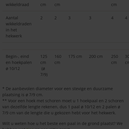
wikkeldraad
cm
cm
cm
Aantal
2
2
3
3
4
4
wikkeldraden
in het
hekwerk
Begin-, eind
125
160
175 cm
200 cm
250
3
en hoekpalen
cm
cm
cm
c
ø 10/12
(ø
7/9)
* De aanbevolen diameter voor een stevige en duurzame
plaatsing is ø 7/9 cm.
** Voor een hoek met schoren moet u 1 hoekpaal en 2 schoren
van dezelfde lengte rekenen, dus 1 paal ø 10/12 en 2 palen ø
7/9 cm van de lengte die u gekozen hebt voor het hekwerk.
Wilt u weten hoe u het beste een paal in de grond plaatst? We