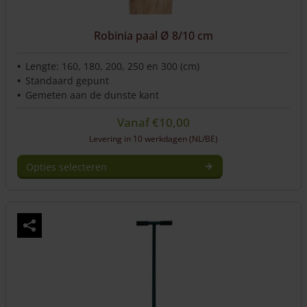
Robinia paal Ø 8/10 cm
Lengte: 160, 180, 200, 250 en 300 (cm)
Standaard gepunt
Gemeten aan de dunste kant
Vanaf
€
10,00
Levering in 10 werkdagen (NL/BE)
Opties selecteren
Dit
product
heeft
meerdere
variaties.
Deze
optie
kan
gekozen