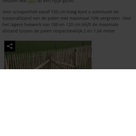
hebben wat
tips
op een rijtje gezet.
Voor schapenhek vanaf 150 cm hoog kunt u eventueel de
tussenafstand van de palen met maximaal 10% vergroten. Voor
het lagere hekwerk van 100 en 120 cm blijft de maximale
afstand tussen de palen respectievelijk 2 en 1,66 meter
Voorbeeld van het gebruik van schoren in
de hoeken