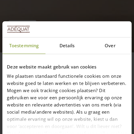
Blogs
Een heel bijzonder project!
Toestemming
Details
Over
Ontzettend leuk dat de klant ons hierbij
betrekt!
Deze website maakt gebruik van cookies
We plaatsen standaard functionele cookies om onze
website goed te laten werken en te blijven verbeteren.
29 september 2023
—
Rachel
Mogen we ook tracking cookies plaatsen? Dit
3 min. leestijd
gebruiken we voor een persoonlijk ervaring op onze
website en relevante advertenties van ons merk (via
Begin augustus ontvingen we de eerste mail van Erwin. Graag
social media/andere websites). Als u graag een
laat ik u meegenieten van de mailwisseling tussen Erwin en
optimale ervaring wil op onze website, kiest u dan
onze collega Pim én een foto van het eindresultaat. Het is
voor ‘accepteren en doorgaan'. Wilt u dit liever niet?
amper te geloven wat iemand (zonder ervaring of speciaal
Kies dan voor ‘zelf instellen’ en geef aan welke cookies