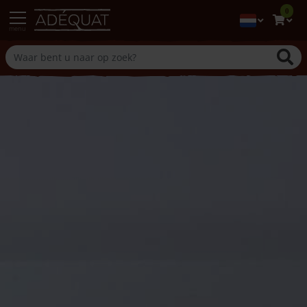
0
menu