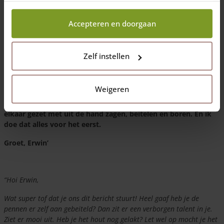
gereedschap) kan maken van een paar kastanje palen!
wij wel mogen verzamelen.
‘Hoi allemaal,
Accepteren en doorgaan
een paar weken geleden kocht ik 4 kastanje palen die tot 8
stukken waren gezaagd. Ik ben bezig om daar een echt
Zelf instellen
werkend imitatie kerkorgel mee te bouwen, waarvoor twee
kasten met de register knoppen nodig zijn. Die knoppen gaan
echt werken om de verschillende geluiden van het orgel te
Weigeren
selecteren. Ik ben geen houtbewerker, net als hobby mee
begonnen, dus ik heb geen schaafbank of frees, alles is in
elkaar gezet met uit de hand zagen, beitelen en boren. En ik
doe dat alles voor het eerst.
Groet, Erwin’
“Hoi Erwin,
Wat super tof dat je ons dit bericht stuurt! Heel gaaf heb je de
pennen er zelf aan gebeiteld? Dan zit er een verborgen talent in je.
Ziet er mooi uit. Heb je het hout nog gelakt? Let wel op mocht je het