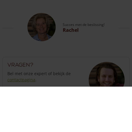
Succes met de beslissing!
Rachel
Vragen?
Bel met onze expert of bekijk de
contactpagina
.
Klantenservice geopend
tot 18:00 uur
013 508 2536
Hekwerk nodig?