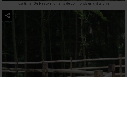
Post & Rail 3-niveaux montants de coin ronds en châtaignier