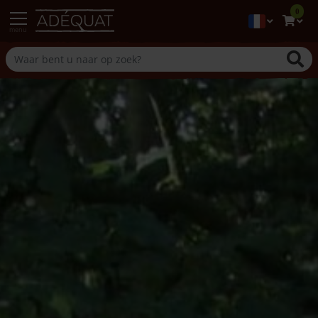
0
menu