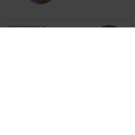
Questions ?
Vous pouvez appeler nos experts ou
vous rendre
sur la page contact
.
The customer service is open
until 18:00
hours
+33 (0) 623950359
Besoin d'une clôture ?
Il suffit d'assembler ici une clôture complète avec portails
et poteaux
Assemblez vos clôtures