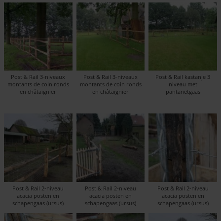
Post & Rail 3-niveaux
Post & Rail 3-niveaux
Post & Rail kastanje 3
montants de coin ronds
montants de coin ronds
niveau met
en châtaignier
en châtaignier
pantanetgaas
Post & Rail 2-niveau
Post & Rail 2-niveau
Post & Rail 2-niveau
acacia posten en
acacia posten en
acacia posten en
schapengaas (ursus)
schapengaas (ursus)
schapengaas (ursus)