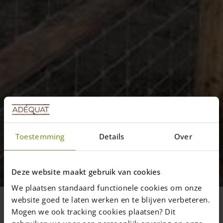
Toestemming
Details
Over
Général
Projet Post & Rail avec grillage
Deze website maakt gebruik van cookies
La clôture Post & Rail est souvent utilisée
We plaatsen standaard functionele cookies om onze
pour clôturer des prés d’animaux. Pour
website goed te laten werken en te blijven verbeteren.
enfermer des animaux plus petits, vous
Mogen we ook tracking cookies plaatsen? Dit
pouvez doter votre clôture Post...