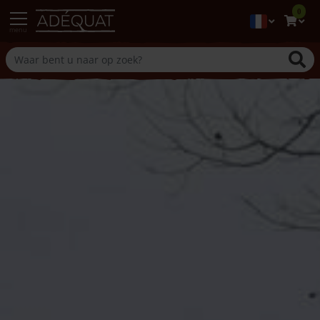
0
menu