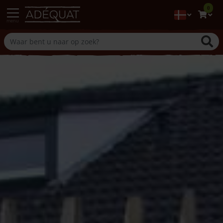
0
menu