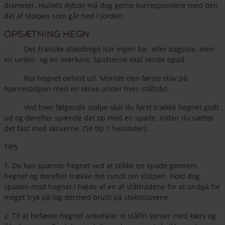
diameter. Hullets dybde må dog gerne korrespondere med den
del af stolpen som går ned i jorden.
Opsætning hegn
· Det Franske stakithegn har ingen for- eller bagside, men
en under- og en overkant. Spidserne skal vende opad.
· Rul hegnet delvist ud. Montér den første stav på
hjørnestolpen med en skrue under hver ståltråd.
· Ved hver følgende stolpe skal du først trække hegnet godt
ud og derefter spænde det op med en spade, inden du sætter
det fast med skruerne. (Se tip 1 herunder).
TIPS
1. Du kan spænde hegnet ved at stikke en spade gennem
hegnet og derefter trække det rundt om stolpen. Hold dog
spaden mod hegnet i højde af en af ståltrådene for at undgå for
meget tryk på (og dermed brud) på stakitstavene.
2. Til at befæste hegnet anbefaler vi stålfri skruer med kærv og