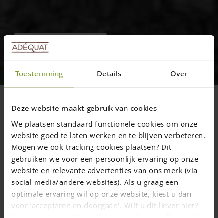
Installation tips & tricks
skematisk fremgangsmåde til
opsætning af kastanjehegn
Toestemming
Details
Over
Vi håber at du med den nedenstående
information kan sætte dit hegn op uden
Deze website maakt gebruik van cookies
problemer. Hvis du stadig har spørgsmål,
We plaatsen standaard functionele cookies om onze
så hjælper vi dig gerne.
website goed te laten werken en te blijven verbeteren.
Mogen we ook tracking cookies plaatsen? Dit
gebruiken we voor een persoonlijk ervaring op onze
website en relevante advertenties van ons merk (via
12 januar 2018
—
Rachel
social media/andere websites). Als u graag een
4 min read
optimale ervaring wil op onze website, kiest u dan
voor ‘accepteren en doorgaan'. Wilt u dit liever niet?
Kies dan voor ‘zelf instellen’ en geef aan welke cookies