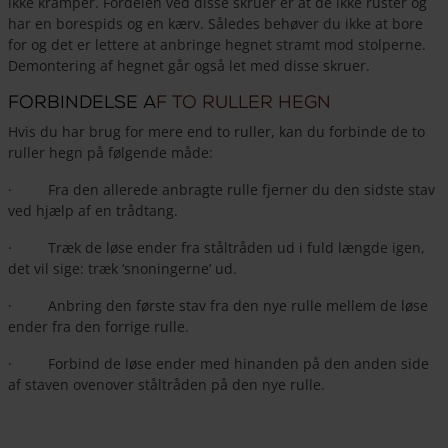
ikke kramper. Fordelen ved disse skruer er at de ikke ruster og
har en borespids og en kærv. Således behøver du ikke at bore
for og det er lettere at anbringe hegnet stramt mod stolperne.
Demontering af hegnet går også let med disse skruer.
Forbindelse a
f to ruller hegn
Hvis du har brug for mere end to ruller, kan du forbinde de to
ruller hegn på følgende måde:
· Fra den allerede anbragte rulle fjerner du den sidste stav
ved hjælp af en trådtang.
· Træk de løse ender fra ståltråden ud i fuld længde igen,
det vil sige: træk ‘snoningerne’ ud.
· Anbring den første stav fra den nye rulle mellem de løse
ender fra den forrige rulle.
· Forbind de løse ender med hinanden på den anden side
af staven ovenover ståltråden på den nye rulle.