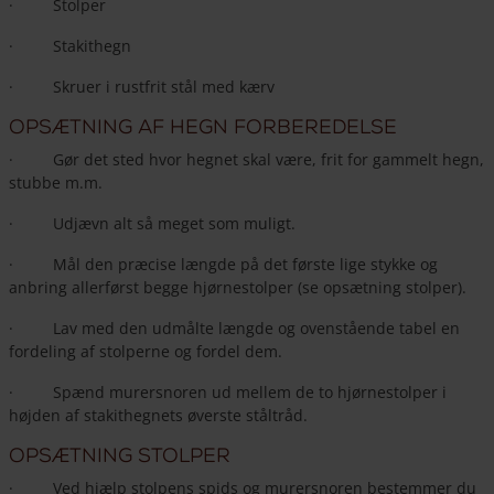
· Stolper
· Stakithegn
· Skruer i rustfrit stål med kærv
Opsætning af hegn forberedelse
· Gør det sted hvor hegnet skal være, frit for gammelt hegn,
stubbe m.m.
· Udjævn alt så meget som muligt.
· Mål den præcise længde på det første lige stykke og
anbring allerførst begge hjørnestolper (se opsætning stolper).
· Lav med den udmålte længde og ovenstående tabel en
fordeling af stolperne og fordel dem.
· Spænd murersnoren ud mellem de to hjørnestolper i
højden af stakithegnets øverste ståltråd.
Opsætning stolper
· Ved hjælp stolpens spids og murersnoren bestemmer du