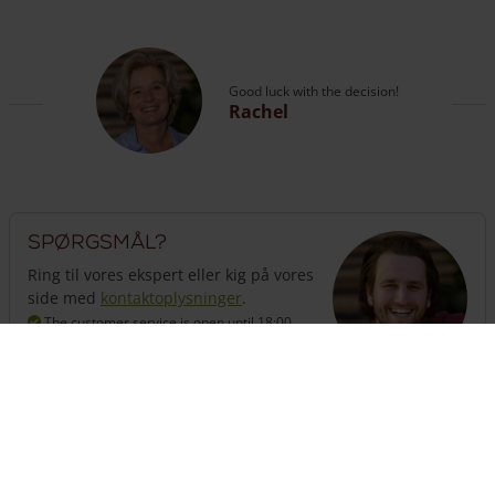
Good luck with the decision!
Rachel
Spørgsmål?
Ring til vores ekspert eller kig på vores
side med
kontaktoplysninger
.
The customer service is open
until 18:00
hours
+31 (0) 13 508 2536
Brug for hegn?