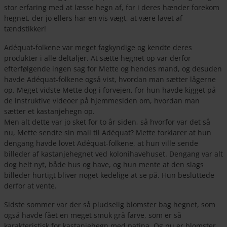
stor erfaring med at læsse hegn af, for i deres hænder forekom
hegnet, der jo ellers har en vis vægt, at være lavet af
tændstikker!
Adéquat-folkene var meget fagkyndige og kendte deres
produkter i alle deltaljer. At sætte hegnet op var derfor
efterfølgende ingen sag for Mette og hendes mand, og desuden
havde Adéquat-folkene også vist, hvordan man sætter lågerne
op. Meget vidste Mette dog i forvejen, for hun havde kigget på
de instruktive videoer på hjemmesiden om, hvordan man
sætter et kastanjehegn op.
Men alt dette var jo sket for to år siden, så hvorfor var det så
nu, Mette sendte sin mail til Adéquat? Mette forklarer at hun
dengang havde lovet Adéquat-folkene, at hun ville sende
billeder af kastanjehegnet ved kolonihavehuset. Dengang var alt
dog helt nyt, både hus og have, og hun mente at den slags
billeder hurtigt bliver noget kedelige at se på. Hun besluttede
derfor at vente.
Sidste sommer var der så pludselig blomster bag hegnet, som
også havde fået en meget smuk grå farve, som er så
karakteristisk for kastanjehegn med patina. Og nu er blomster