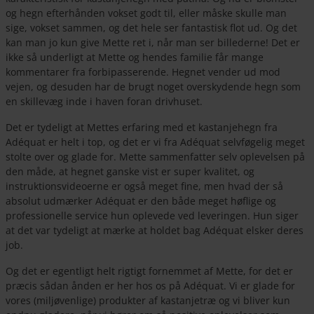
og hegn efterhånden vokset godt til, eller måske skulle man
sige, vokset sammen, og det hele ser fantastisk flot ud. Og det
kan man jo kun give Mette ret i, når man ser billederne! Det er
ikke så underligt at Mette og hendes familie får mange
kommentarer fra forbipasserende. Hegnet vender ud mod
vejen, og desuden har de brugt noget overskydende hegn som
en skillevæg inde i haven foran drivhuset.
Det er tydeligt at Mettes erfaring med et kastanjehegn fra
Adéquat er helt i top, og det er vi fra Adéquat selvføgelig meget
stolte over og glade for. Mette sammenfatter selv oplevelsen på
den måde, at hegnet ganske vist er super kvalitet, og
instruktionsvideoerne er også meget fine, men hvad der så
absolut udmærker Adéquat er den både meget høflige og
professionelle service hun oplevede ved leveringen. Hun siger
at det var tydeligt at mærke at holdet bag Adéquat elsker deres
job.
Og det er egentligt helt rigtigt fornemmet af Mette, for det er
præcis sådan ånden er her hos os på Adéquat. Vi er glade for
vores (miljøvenlige) produkter af kastanjetræ og vi bliver kun