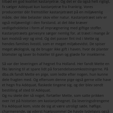
tilbød en god kvalitet kastanjetræ. Og det er da også helt rigtigt,
fx sælger Adéquat kun kastanjetræ fra Frankrig. Vores
producenter dér fremstiller kastanjetræet på en miljøvenlig
måde, der ikke belaster skov eller natur. Kastanjetræet selv er
også miljøvenligt i den forstand, at det ikke kræver
vedligeholdelse i form af imprægnering med giftige stoffer.
Kastanjetræets garvesyre sørger nemlig for, at træet i mange år
kan modstå vejr og vind. Og det passer fint ind i Mette og
hendes families livsstil, som er meget miljøbevidst. De spiser
meget økologisk, og de bruger ikke gift i haven, hvor de planter
blomster og laver bi-hoteller til gavn og glæde for insekterne.
Så var der leveringen af hegnet fra Holland. Her fandt Mette en
fiks løsning til at spare lidt på forsendelsesomkostningerne. På
dba.dk fandt Mette en pige, som ledte efter nogen, hun kunne
dele fragten med. Og eftersom denne pige også gerne ville have
et hegn fra Adéquat, flaskede tingene sig, og der blev sendt
bestilling af sted til Adéquat.
Og nu skete der så noget, fortæller Mette, som satte prikken
over i’et på historien om kastanjehegnet. Da leveringsdrengene
fra Adéquat kom, viste de sig at være utroligt søde, høflige,
charmerende, og yderst hjælpsomme! De havde tydeligvis også