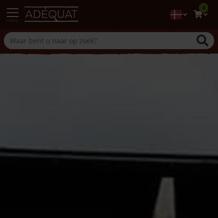
0
menu