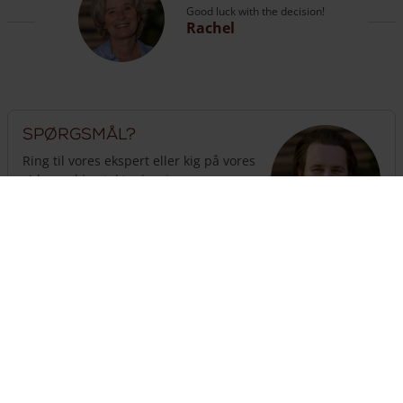
Good luck with the decision!
Rachel
Spørgsmål?
Ring til vores ekspert eller kig på vores
side med
kontaktoplysninger
.
The customer service is open
until 18:00
hours
+31 (0) 13 508 2536
Brug for hegn?
Sammensæt her enkelt et komplet hegn sammen med
låge(r) og stolper.