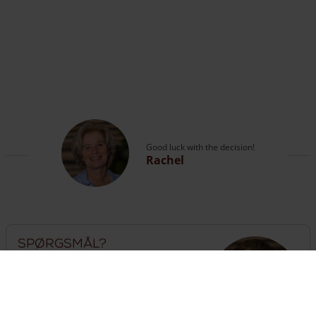
Good luck with the decision!
Rachel
Spørgsmål?
Ring til vores ekspert eller kig på vores
side med
kontaktoplysninger
.
The customer service is open
until 18:00
hours