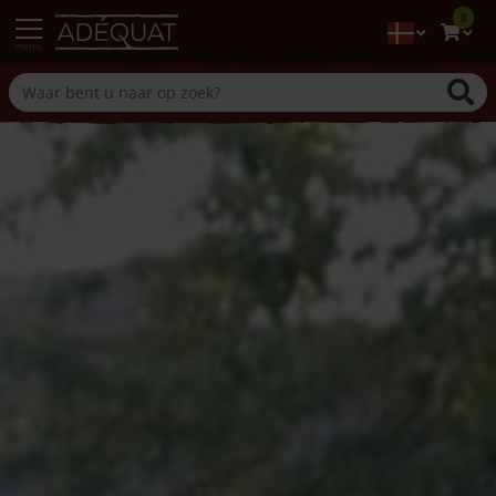
0
menu