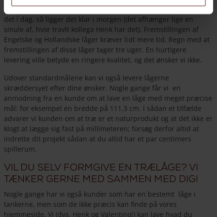
rundtræs- og rammelågerne, så gælder for det meste: bestilles
det i dag, så ligger det klar i morgen (det afhænger lige en
smule af, hvor travlt kollega Henk har det). Fremstillingen af
Engelske og Hollandske låger kræver lidt mere tid. Regn med at
fremstillingen af disse låger tager tre uger. En hurtigere
levering ville betyde en ringere kvalitet, og det ønsker vi ikke.
Udover standardmålene kan vi også levere lågerne
skræddersyet efter dine ønsker. Nogle gange får vi en
anmodning fra en kunde om at lave en låge med meget præcise
mål: for eksempel en bredde på 111,3 cm. I sådan et tilfælde
advarer vi kunden om at træ er et naturprodukt og at det ikke er
klogt at lægge sig fast på millimeteren; forsøg derfor altid at
indrette dit projekt sådan at du altid har et par centimers
spillerum.
Vil du selv formgive en trælåge? Vi
tænker gerne med sammen med dig!
Nogle gange har vi også kunder som har en bestemt låge i
tankerne, men som de ikke præcis kan finde på vores
hjemmeside. Vi (dvs. Henk og Valentino!) kan lave hvad du