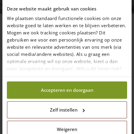
Adéquat tænker gerne med
Deze website maakt gebruik van cookies
sammen med dig!
We plaatsen standaard functionele cookies om onze
website goed te laten werken en te blijven verbeteren.
Mogen we ook tracking cookies plaatsen? Dit
gebruiken we voor een persoonlijk ervaring op onze
13 november 2018
—
Rachel
website en relevante advertenties van ons merk (via
3 min read
social media/andere websites). Als u graag een
optimale ervaring wil op onze website, kiest u dan
voor ‘accepteren en doorgaan'. Wilt u dit liever niet?
På vores hjemmeside finder du en hel masse trælåger. Vi har
dem standard i mange forskellige udformninger, som for
Kies dan voor ‘zelf instellen’ en geef aan welke cookies
eksempel en rundtræslåge eller rammelåge (som passer til
wij wel mogen verzamelen.
vores kastanjehegn), stilfulde Engelske- og Hollandske låger, en
Accepteren en doorgaan
plankelåge, også kendt som plankeporte, solide Post &
Raillåger og rustikke kastanje marklåger. Disse låger fås i
kastanje, eg og douglas og på vores hjemmeside finder du vores
Zelf instellen
brede udvalg i standardmål.
Trælåge efter mål
Weigeren
Vi laver selv lågerne på vores eget værksted. Hvad angår