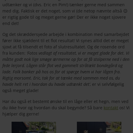
udtænker og vi (dvs. Eric en Pim!) tænker gerne med sammen
med dig. Faktisk er det noget, som vi (de netop nævnte altså 😉
er rigtig gode til og meget gerne gør! Der er ikke noget sjovere
end det!
Og det skræddersyede arbejde i kombination med samarbejdet
fører ikke sjældent til et flot resultat! Vi synes altid det er meget
sjovt at få tilsendt et foto af slutresultatet. Og de rosende ord
fra kunden:
‘Fotos vedlagt af resultatet, vi er meget glade for det. Vi
måtte godt nok lige smøge ærmerne op for at få stolperne ned i den
fede lerjord. Lågen står flot ved gammelt stråtækt bondegård og
lade. Folk banker på hos os for at spørge hvem vi har lågen fra.
Rigtig morsomt. Eric, tak for at tænke med sammen med os, du
havde helt ret i hvordan du havde udtænkt det’,
er vi selvfølgelig
også meget glade!
Har du også et bestemt ønske til en låge eller et hegn, men ved
du ikke hvor og hvordan du skal begynde? Så bare
kontakt
os! Vi
hjælper dig gerne!