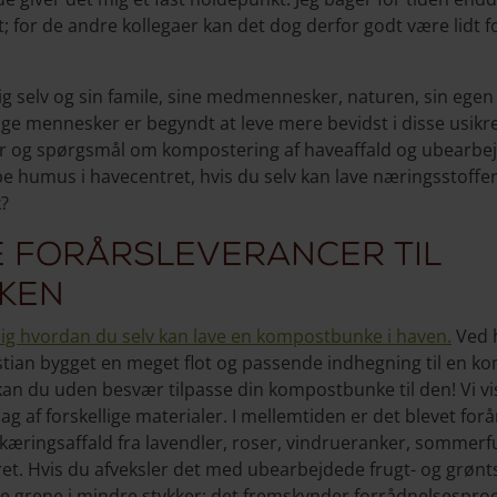
gt; for de andre kollegaer kan det dog derfor godt være lidt 
ig selv og sin famile, sine medmennesker, naturen, sin egen
ge mennesker er begyndt at leve mere bevidst i disse usikre 
 og spørgsmål om kompostering af haveaffald og ubearbej
 humus i havecentret, hvis du selv kan lave næringsstoffern
k?
e forårsleverancer til
ken
dig hvordan du selv kan lave en kompostbunke i haven.
Ved h
istian bygget en meget flot og passende indhegning til en 
så kan du uden besvær tilpasse din kompostbunke til den! Vi 
af forskellige materialer. I mellemtiden er det blevet forå
eskæringsaffald fra lavendler, roser, vindrueranker, sommerf
et. Hvis du afveksler det med ubearbejdede frugt- og grønt
ørre grene i mindre stykker; det fremskynder forrådnelsespro