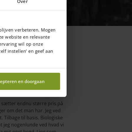
Over
blijven verbeteren. Mogen
ze website en relevante
ervaring wil op onze
elf instellen’ en geef aan
epteren en doorgaan
n sætter endnu større pris på
æger om det man har. Jeg ved
 Tilbage til basis. Biologiske
at jeg nogenlunde ved hvad vi
da mit eget brød. Lige som