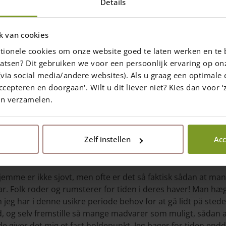
Details
e dyr muldjord, hvis
k van cookies
 kan lave det af
tionele cookies om onze website goed te laten werken en te 
atsen? Dit gebruiken we voor een persoonlijk ervaring op on
via social media/andere websites). Als u graag een optimale 
ccepteren en doorgaan'. Wilt u dit liever niet? Kies dan voor ‘z
en verzamelen.
Share the page
Zelf instellen
Acc
hjemme er ikke sjovt, men ofte er det så faktisk sådan at ma
har. Folk roder og rumsterer for tiden i deres haver! Man h
eg har i denne usikre periode behov for at gå lidt på stedet.
, og selv fremstille så mange madvarer som muligt, sådan 
de giver det mig et fast holdepunkt. Jeg bager for tiden end