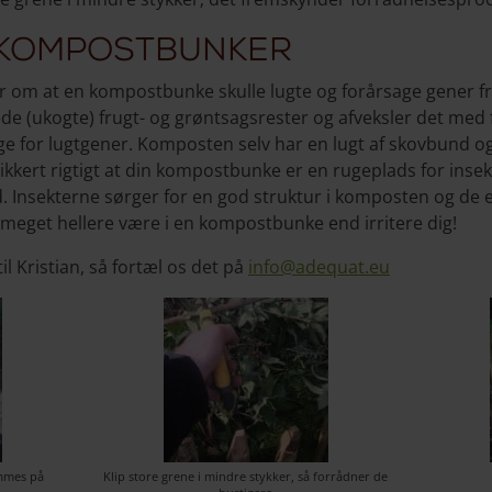
 kompostbunker
er om at en kompostbunke skulle lugte og forårsage gener f
e (ukogte) frugt- og grøntsagsrester og afveksler det med fo
ge for lugtgener. Komposten selv har en lugt af skovbund 
t sikkert rigtigt at din kompostbunke er en rugeplads for inse
d. Insekterne sørger for en god struktur i komposten og de e
meget hellere være i en kompostbunke end irritere dig!
il Kristian, så fortæl os det på
info@adequat.eu
ommes på
Klip store grene i mindre stykker, så forrådner de