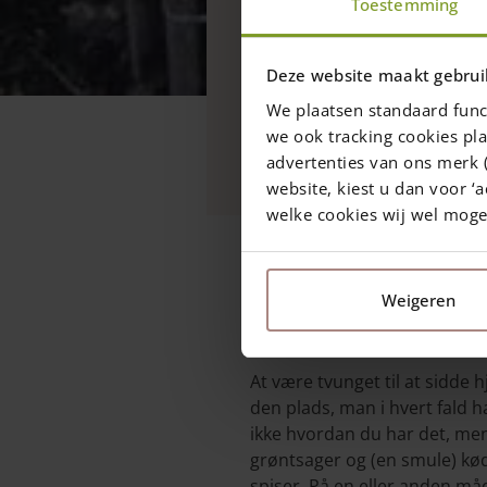
Toestemming
Hvorfor køb
Deze website maakt gebrui
du også selv
We plaatsen standaard func
affald?
we ook tracking cookies pla
advertenties van ons merk (
website, kiest u dan voor ‘a
welke cookies wij wel mog
29 maj 2020
—
Weigeren
3 min read
At være tvunget til at sidde 
den plads, man i hvert fald 
ikke hvordan du har det, men j
grøntsager og (en smule) kød
spiser. På en eller anden må