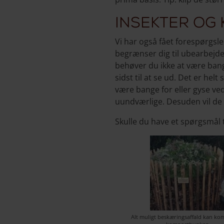
Insekter og
Vi har også fået forespørgsl
begrænser dig til ubearbejded
behøver du ikke at være ban
sidst til at se ud. Det er hel
være bange for eller gyse ve
uundværlige. Desuden vil de 
Skulle du have et spørgsmål t
Alt muligt beskæringsaffald kan k