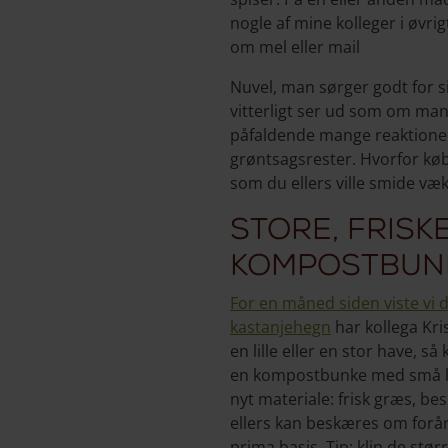
nogle af mine kolleger i øvri
om mel eller mail
Nuvel, man sørger godt for s
vitterligt ser ud som om man
påfaldende mange reaktioner
grøntsagsrester. Hvorfor købe
som du ellers ville smide væ
Store, frisk
kompostbun
For en måned siden viste vi 
kastanjehegn
har kollega Kr
en lille eller en stor have, 
en kompostbunke med små lag 
nyt materiale: frisk græs, b
ellers kan beskæres om forår
prima basis. Tip: klip de st