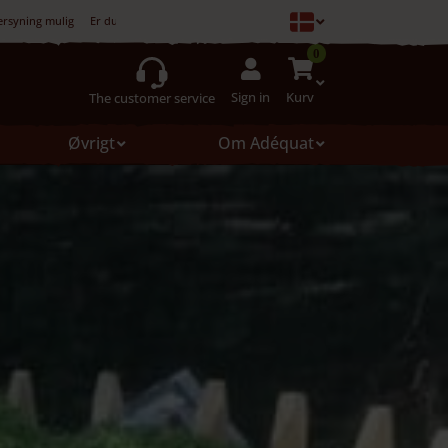
ersyning mulig
Er du ikke tilfreds, er køb ikke forpligtet
0
Sign in
Kurv
The customer service
Øvrigt
Om Adéquat