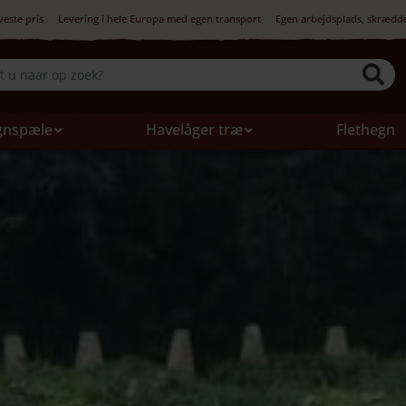
veste pris
Levering i hele Europa med egen transport
Egen arbejdsplads, skrædd
gnspæle
Havelåger træ
Flethegn