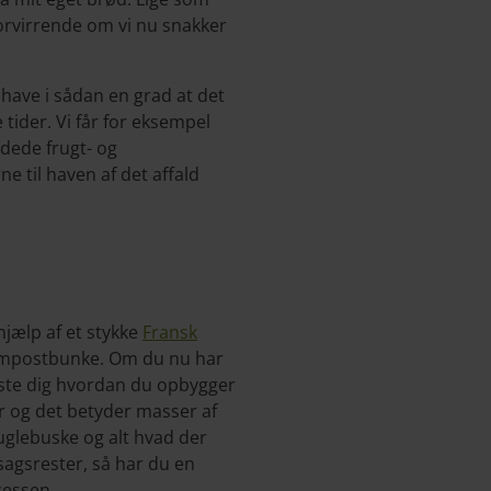
forvirrende om vi nu snakker
 have i sådan en grad at det
tider. Vi får for eksempel
dede frugt- og
e til haven af det affald
jælp af et stykke
Fransk
kompostbunke. Om du nu har
viste dig hvordan du opbygger
r og det betyder masser af
uglebuske og alt hvad der
sagsrester, så har du en
cessen.