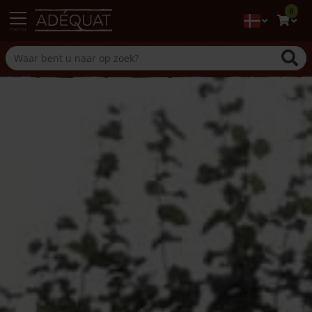
0
menu