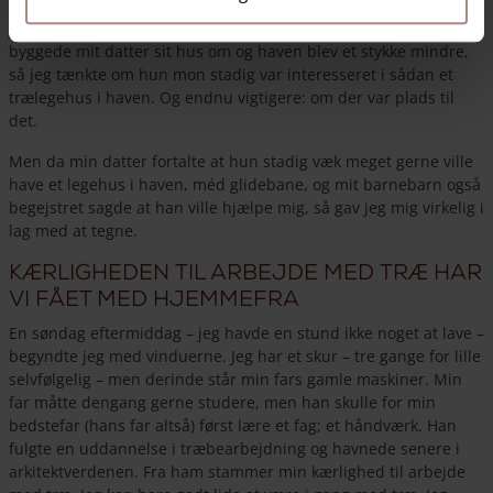
Jeg gjorde mig forskellige tanker om det, men i mellemtiden
byggede mit datter sit hus om og haven blev et stykke mindre,
så jeg tænkte om hun mon stadig var interesseret i sådan et
trælegehus i haven. Og endnu vigtigere: om der var plads til
det.
Men da min datter fortalte at hun stadig væk meget gerne ville
have et legehus i haven, méd glidebane, og mit barnebarn også
begejstret sagde at han ville hjælpe mig, så gav jeg mig virkelig i
lag med at tegne.
Kærligheden til arbejde med træ har
vi fået med hjemmefra
En søndag eftermiddag – jeg havde en stund ikke noget at lave –
begyndte jeg med vinduerne. Jeg har et skur – tre gange for lille
selvfølgelig – men derinde står min fars gamle maskiner. Min
far måtte dengang gerne studere, men han skulle for min
bedstefar (hans far altså) først lære et fag; et håndværk. Han
fulgte en uddannelse i træbearbejdning og havnede senere i
arkitektverdenen. Fra ham stammer min kærlighed til arbejde