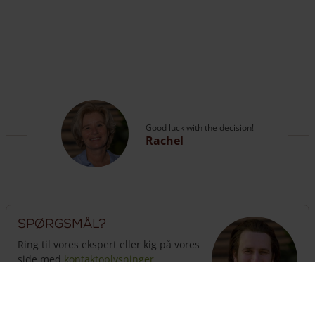
Good luck with the decision!
Rachel
Spørgsmål?
Ring til vores ekspert eller kig på vores
side med
kontaktoplysninger
.
The customer service is open
until 18:00
hours