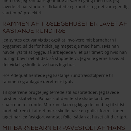
med træ. Jeg kan bare godt lide at være i gang med træ. Jeg
lavede et par vinduer – firkantede og runde – og det var egentlig
starten på projektet.
Rammen af trælegehuset er lavet af
kastanje rundtræ
Jeg syntes det var vigtigt også at involvere mit barnebarn i
byggeriet, så derfor holdt jeg meget øje med ham. Hvis han
havde lyst til at bygge, så arbejdede vi et par timer; og hvis han
hurtigt blev træt af det, så stoppede vi. Jeg ville gerne have, at
det virkelig skulle blive hans legehus.
Hos Adéquat hentede jeg kastanje rundtræsstolperne til
rammen og anlagde derefter et gulv.
Til spærrene brugte jeg tørrede stilladsbrædder. Jeg lavede
først en skabelon. På basis af den første skabelon blev
spærrene for runde. Min kone kom og kiggede med og til sidst
fandt vi frem til at det mere skulle have en gotisk form. Under
taget har jeg fastgjort vandtæt folie, sådan at huset altid er tørt.
Mit barnebarn er pavestolt af ‘hans