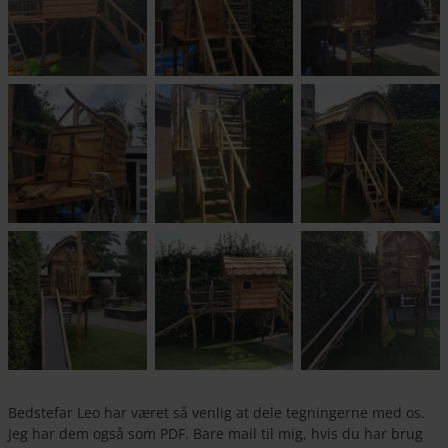
Bedstefar Leo har været så venlig at dele tegningerne med os.
Jeg har dem også som PDF. Bare mail til mig, hvis du har brug