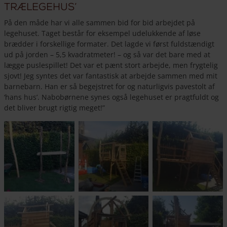
trælegehus’
På den måde har vi alle sammen bid for bid arbejdet på
legehuset. Taget består for eksempel udelukkende af løse
brædder i forskellige formater. Det lagde vi først fuldstændigt
ud på jorden – 5,5 kvadratmeter! – og så var det bare med at
lægge puslespillet! Det var et pænt stort arbejde, men frygtelig
sjovt! Jeg syntes det var fantastisk at arbejde sammen med mit
barnebarn. Han er så begejstret for og naturligvis pavestolt af
‘hans hus’. Nabobørnene synes også legehuset er pragtfuldt og
det bliver brugt rigtig meget!”