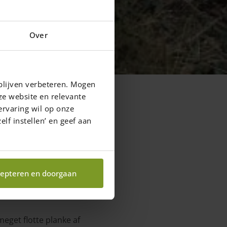
Over
blijven verbeteren. Mogen
ze website en relevante
ervaring wil op onze
elf instellen’ en geef aan
epteren en doorgaan
eget flotte planke af