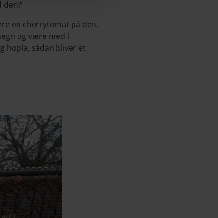
d den?’
kære en cherrytomat på den,
hegn og være med i
 hopla, sådan bliver et