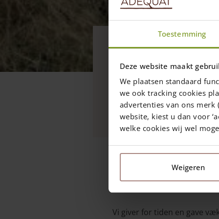
Nyheder
Toestemming
Vind hver må
Deze website maakt gebrui
på din bestil
We plaatsen standaard func
we ook tracking cookies pla
Hver måned udlodder vi
advertenties van ons merk (
sådan bliver et simpelt b
website, kiest u dan voor ‘a
welke cookies wij wel mog
1 april 2021
—
Rachel
Weigeren
1 min read
Vi giver for tiden en gave v