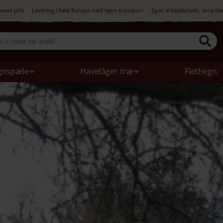
veste pris
Levering i hele Europa med egen transport
Egen arbejdsplads, skrædd
gnspæle
Havelåger træ
Flethegn