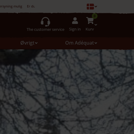
ersyning mulig
Er du ikke tilfreds, er køb ikke forpligtet
0
Sign in
Kurv
The customer service
Øvrigt
Om Adéquat