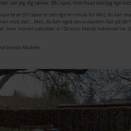
det’, ser jeg dig tænke, ‘Øh, sjovt, men hvad skal jeg lige me
pa-bræt (til tapas er den lige en smule for lille), du kan s
nen med den… Men, du kan også skrue planken fast på dit 
at. Hver måned udlodder vi 100 euro blandt indsenderne. Og
ise bendix Madsen