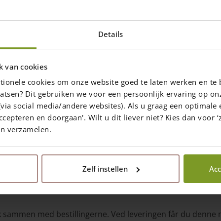
Details
ned 100 euro i rabat
k van cookies
ling i marts…
tionele cookies om onze website goed te laten werken en te 
atsen? Dit gebruiken we voor een persoonlijk ervaring op on
 100 euro blandt indsenderne. Hopla,
via social media/andere websites). Als u graag een optimale 
ræt til en flot gave!
ccepteren en doorgaan'. Wilt u dit liever niet? Kies dan voor ‘z
en verzamelen.
Zelf instellen
Acc
Share the page
æk sammen med bestillingerne. Ved leveringen får du denne m