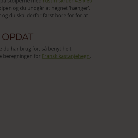
æ på stolperne med
rustfri skruer 4,5 x 60
olpen og du undgår at hegnet ‘hænger’.
og du skal derfor først bore for for at
 opdat
 du har brug for, så benyt helt
ge beregningen for
Fransk kastanjehegn
.