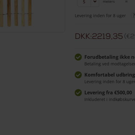
meters
Robiniehegn
80
Levering inden for 8 uger
cm
høj
DKK:2219,35
€
2
Forudbetaling ikke 
Betaling ved modtagelse
Komfortabel udbrin
Levering inden for 8 uge
Levering fra €500,00
Inkluderet i indkøbskurv