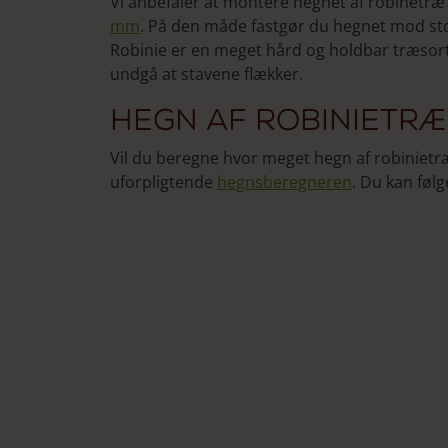
Vi anbefaler at montere hegnet af robinetr
mm
. På den måde fastgør du hegnet mod st
Robinie er en meget hård og holdbar træsort 
undgå at stavene flækker.
Hegn af robinietræ
Vil du beregne hvor meget hegn af robinietræ
uforpligtende
hegnsberegneren
. Du kan føl