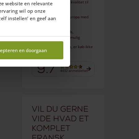
Vi leverer bedste kvalitet til
ze website en relevante
den laveste pris
ervaring wil op onze
Levering i hele Europa med
elf instellen’ en geef aan
egen transport
Egen arbejdsplads,
skræddersyning mulig
Er du ikke tilfreds, er køb ikke
epteren en doorgaan
forpligtet
9.7
4432 anmeldelser
Vil du gerne
vide hvad et
komplet
fransk