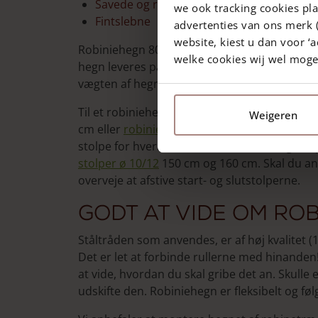
Savede og regelmæssige stave
we ook tracking cookies pla
Fintslebne
advertenties van ons merk (
website, kiest u dan voor ‘a
Robiniehegn 80 cm høj fås med en afstand m
welke cookies wij wel mog
hegn leveres på ruller af 5 meter eller 10 me
vægten af hegnet).
Til et robiniehegn 80 cm høj anbefaler vi
kast
Weigeren
cm eller
robinie-stolper
ø 8/10 og en længde p
stolpe for hveranden meter. Til start- og s
stolper ø 10/12
150 cm og 160 cm. Skal du anb
overveje at afstive start- og slutstolperne.
Godt at vide om ro
Ståltråden som anvendes, er af høj kvalitet (
Det er let at forbinde rullerne med hinanden
at vide, hvordan du skal gribe det an. Skulle e
udskifte den. Robiniehegn er fleksibelt og føl