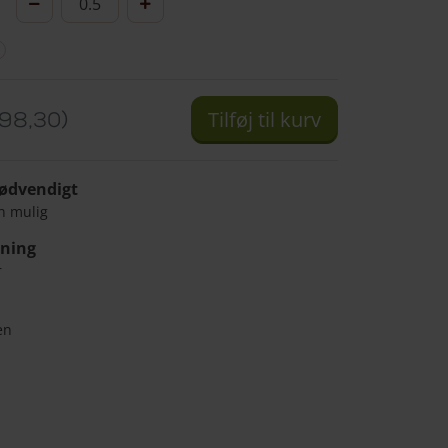
80
cm
høj
antal
Tilføj til kurv
98,30
nødvendigt
n mulig
gning
r
en