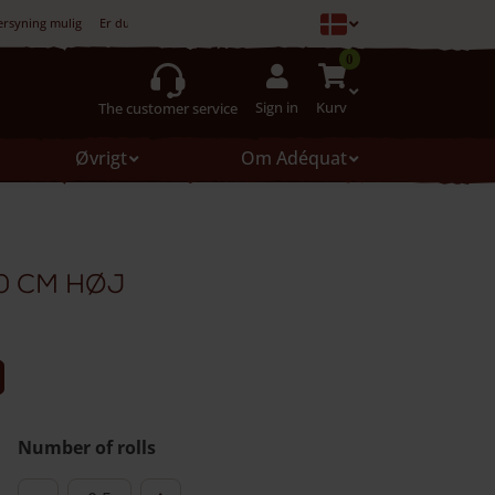
ersyning mulig
Er du ikke tilfreds, er køb ikke forpligtet
0
Sign in
Kurv
The customer service
Øvrigt
Om Adéquat
0 cm høj
Number of rolls
Robiniehegn