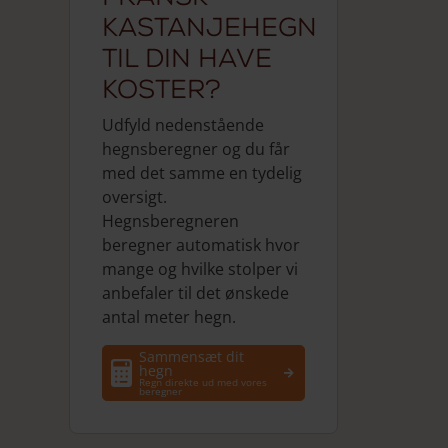
kastanjehegn
til din have
koster?
Udfyld nedenstående
hegnsberegner og du får
med det samme en tydelig
oversigt.
Hegnsberegneren
beregner automatisk hvor
mange og hvilke stolper vi
anbefaler til det ønskede
antal meter hegn.
Sammensæt dit
hegn
Regn direkte ud med vores
beregner