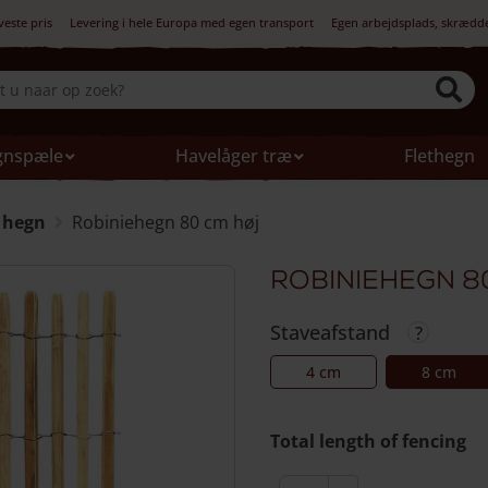
veste pris
Levering i hele Europa med egen transport
Egen arbejdsplads, skrædd
gnspæle
Havelåger træ
Flethegn
 hegn
Robiniehegn 80 cm høj
Robiniehegn 8
Staveafstand
4 cm
8 cm
Total length of fencing