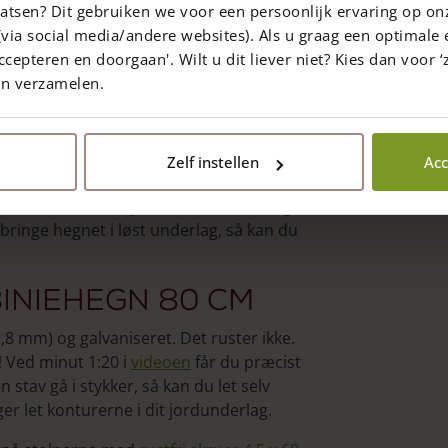
atsen? Dit gebruiken we voor een persoonlijk ervaring op on
via social media/andere websites). Als u graag een optimale 
ccepteren en doorgaan'. Wilt u dit liever niet? Kies dan voor ‘z
ellem stavene på 4 cm og 8 cm. Dette
en verzamelen.
ter (det afhænger af fabrikanten og
anje-stolper
ø 7/9 med en længde på 150
Zelf instellen
Acc
å 160 cm. Vi anbefaler dig at placere en
lutpunkterne samt hjørnerne kan du bruge
ringe hegnet i løst underlag, så kan du
biniehegn 80 cm
1,8 mm) og galvaniseret. Det ruster ikke.
! Ved minut 1:20 i
videoen
får du præcist
n stav gå i stykker, så kan du let selv
ger let konturerne i dit jordunderlag.