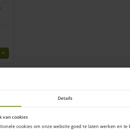
)
y
Local Pickup
Installation
Details
k van cookies
og moderne
tionele cookies om onze website goed te laten werken en te 