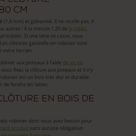
 80 cm
é (1,8 mm) et galvanisé. Il ne rouille pas. Il
ux autres ! À la minute 1.20 de
la vidéo
,
océder. Si une latte se casse, vous
 Les clôtures ganivelle en robinier sont
e votre terrain.
binier aux poteaux à l’aide
de vis en
 vous fixez la clôture aux poteaux et il n’y
robinier est un bois très dur et durable
 de fendre les lattes.
clôture en bois de
quets robinier dont vous avez besoin pour
istant produit
sans aucune obligation.
ture ganivelle française
.