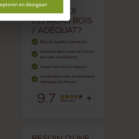
epteren en doorgaan
Pourquoi
Echalas bois
/ Adéquat?
Bois de qualité supérieure
Livraison dans toute la France
par colis conditionné
Savoir-faire et sur mesure
Les produits sont entièrement
fabriqués en France.
9.7
4432 avis
Besoin d'une