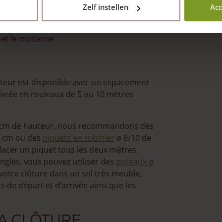
Zelf instellen
Acc
e et le moderne
auteur est disponible avec un espacement
 livrée en rouleaux de 5 ou 10 mètres
80 cm de hauteur, nous recommandons des
0 cm ou des
piquets en robinier
ø 8/10 de
cer un piquet tous les deux mètres.
angles, vous pouvez utiliser des
poteaux ø
votre clôture dans un sol très meuble,
 de départ et d’arrivée ainsi que les
la clôture