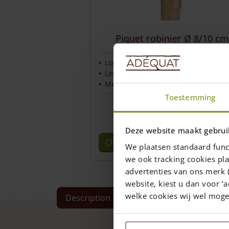
Piquet robinier Ø 8/10 cm
Longueur: 160, 180, 200, 250 et 300 
Les piquets standards pointé
Mesuré sur le côté le plus fin
Toestemming
From
10,00
€
1-7 semaines
Deze website maakt gebrui
Choix des options
We plaatsen standaard func
Ce
we ook tracking cookies pla
produit
advertenties van ons merk (
a
website, kiest u dan voor ‘a
plusieurs
welke cookies wij wel mog
Description
Specifications
Deliver
variations.
Les