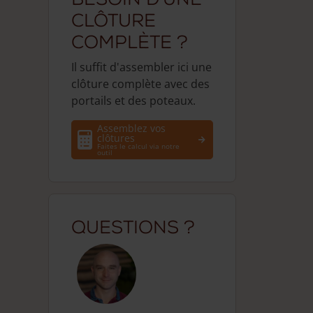
clôture
complète ?
Il suffit d'assembler ici une
clôture complète avec des
portails et des poteaux.
Assemblez vos
clôtures
Faites le calcul via notre
outil
Questions ?