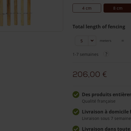
4 cm
8 cm
Total length of fencing
meters
Clôture
ganivelle
1-7 semaines
robinier
80
206,00
€
cm
de
haut
Des produits entière
Qualité française
Livraison à domicile 
Livraison sous 7 semaine
Livraison dans toute