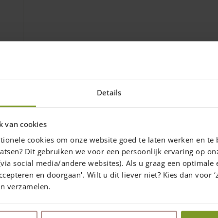
(cm)
Details
k van cookies
tionele cookies om onze website goed te laten werken en te 
atsen? Dit gebruiken we voor een persoonlijk ervaring op on
via social media/andere websites). Als u graag een optimale 
ccepteren en doorgaan'. Wilt u dit liever niet? Kies dan voor ‘z
en verzamelen.
y
Local Pickup
Installation