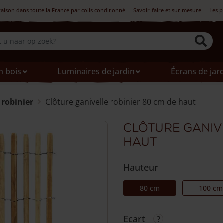
raison dans toute la France par colis conditionné
Savoir-faire et sur mesure
Les p
n bois
Luminaires de jardin
Écrans de jar
 robinier
Clôture ganivelle robinier 80 cm de haut
Clôture ganiv
haut
Hauteur
80 cm
100 cm
Ecart