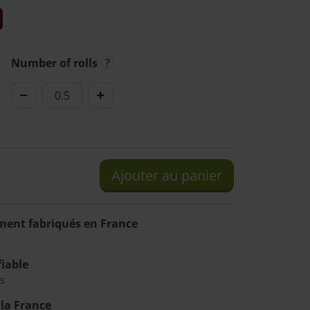
Number of rolls
quantité
de
Clôture
ganivelle
robinier
Ajouter au panier
80
cm
de
ment fabriqués en France
haut
fiable
s
 la France