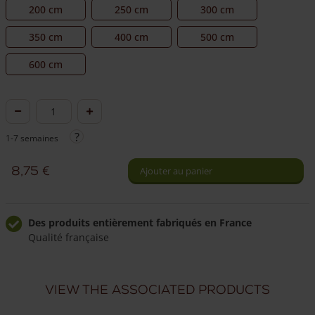
200 cm
250 cm
300 cm
350 cm
400 cm
500 cm
600 cm
quantité
de
1-7 semaines
Piquet
en
8,75
€
Ajouter au panier
châtaignier
Ø
10/12
Des produits entièrement fabriqués en France
Qualité française
cm
Livraison à domicile fiable
Livraison sous 7 semaines
View the associated products
Livraison dans toute la France