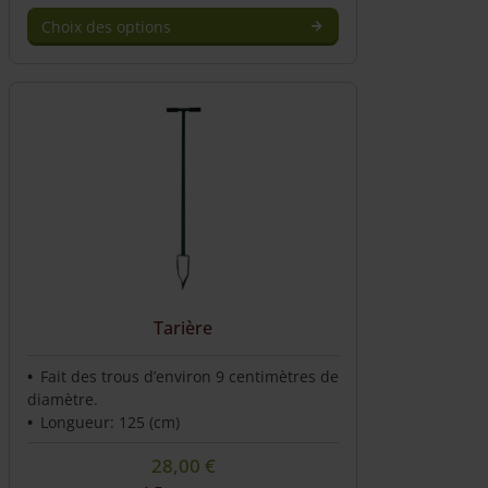
Choix des options
Ce
produit
a
plusieurs
variations.
Les
options
peuvent
être
choisies
sur
la
Tarière
page
du
produit
Fait des trous d’environ 9 centimètres de
diamètre.
Longueur: 125 (cm)
28,00
€