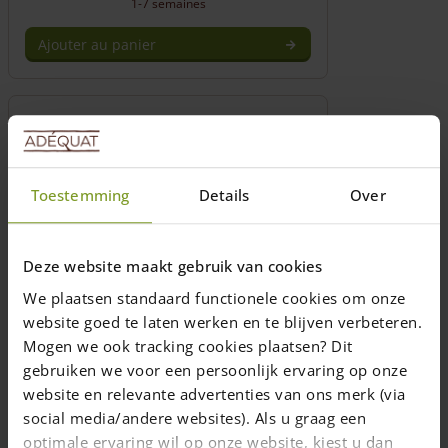
1-7 semaines
Ajouter au panier
Toestemming
Details
Over
Deze website maakt gebruik van cookies
We plaatsen standaard functionele cookies om onze
Vis en acier inoxydable en différentes
website goed te laten werken en te blijven verbeteren.
dimensions (embout inclus)
Mogen we ook tracking cookies plaatsen? Dit
gebruiken we voor een persoonlijk ervaring op onze
Les vis en acier inoxydable sont
website en relevante advertenties van ons merk (via
protégées contre l'acide tannique dans le
social media/andere websites). Als u graag een
bois de chêne et de châtaignier
optimale ervaring wil op onze website, kiest u dan
plusieurs dimmensions