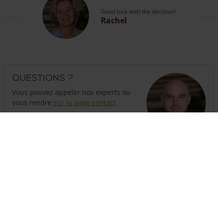
Good luck with the decision!
Rachel
Questions ?
Vous pouvez appeler nos experts ou
vous rendre
sur la page contact
.
The customer service is open
until 18:00
hours
+33 (0) 623950359
Besoin d'une clôture ?
Il suffit d'assembler ici une clôture complète avec portails
et poteaux