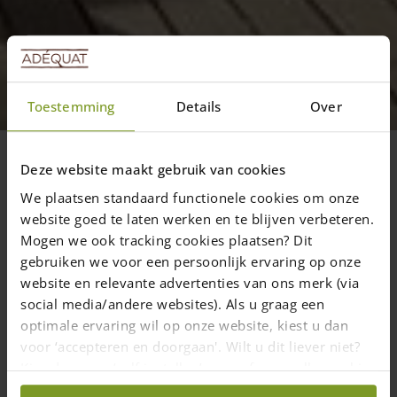
Général
Les photos de la pergola en
robinier
Toestemming
Details
Over
Le client est très satisfait du résultat : Elle
est magnifique!
Deze website maakt gebruik van cookies
We plaatsen standaard functionele cookies om onze
website goed te laten werken en te blijven verbeteren.
Mogen we ook tracking cookies plaatsen? Dit
22 mai 2023
—
Rachel
gebruiken we voor een persoonlijk ervaring op onze
1 min read
website en relevante advertenties van ons merk (via
social media/andere websites). Als u graag een
Pour cette pergola le client a utilisé :
optimale ervaring wil op onze website, kiest u dan
voor ‘accepteren en doorgaan'. Wilt u dit liever niet?
Pour les pieds de la pergolas
des poteaux en robinier poncé
Kies dan voor ‘zelf instellen’ en geef aan welke cookies
diam 19/21 long 300 cm. Les traverses des diam 10/12 300 cm
wij wel mogen verzamelen.
en robinier poncé.