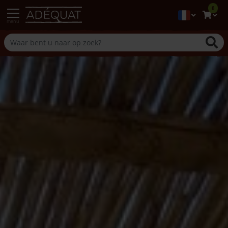
0
menu