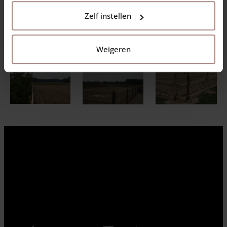
Un de nos clients nous a demandé de placer cette carrière.
Zelf instellen
Nous avons utilisé des piquets en châtaignier et des planches
en chêne. Nous souhaitions partager avec vous ce projet
original à travers des photos et une vidéo.
Weigeren