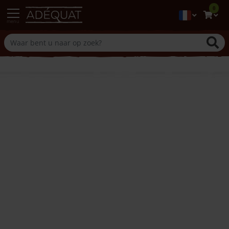
0
menu