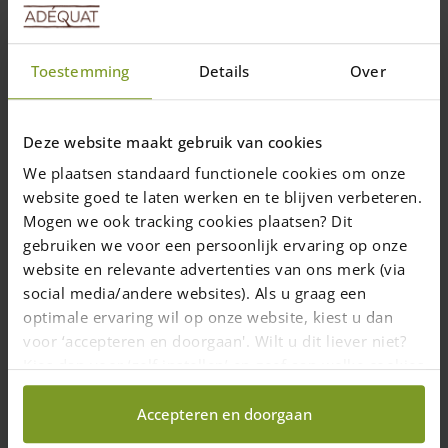
Toestemming
Details
Over
Projets
Placement de carrière pour
Deze website maakt gebruik van cookies
chevaux
We plaatsen standaard functionele cookies om onze
Un de nos clients nous a demandé de
website goed te laten werken en te blijven verbeteren.
Mogen we ook tracking cookies plaatsen? Dit
placer cette carrière. Nous avons utilisé
gebruiken we voor een persoonlijk ervaring op onze
des piquets en châtaignier et des planches
website en relevante advertenties van ons merk (via
en chêne. Cela nous...
social media/andere websites). Als u graag een
optimale ervaring wil op onze website, kiest u dan
voor ‘accepteren en doorgaan'. Wilt u dit liever niet?
Kies dan voor ‘zelf instellen’ en geef aan welke cookies
5 juin 2017
—
Rachel
wij wel mogen verzamelen.
1 min read
Accepteren en doorgaan