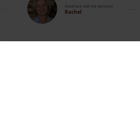
Good luck with the decision!
Rachel
Questions ?
Vous pouvez appeler nos experts ou
vous rendre
sur la page contact
.
The customer service is open
until 18:00
hours
+33 (0) 623950359
Besoin d'une clôture ?
Il suffit d'assembler ici une clôture complète avec portails
et poteaux