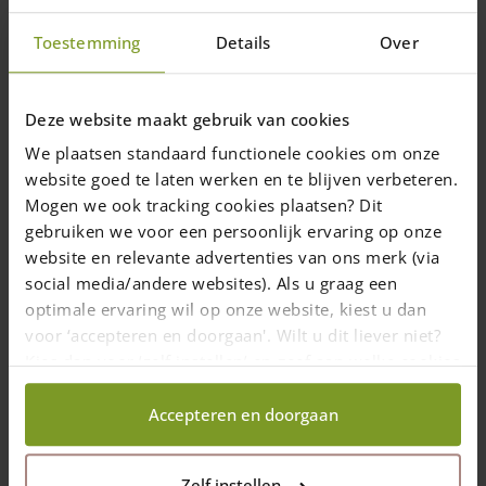
en place.
Toestemming
Details
Over
Deze website maakt gebruik van cookies
1 juin 2017
—
We plaatsen standaard functionele cookies om onze
1 min read
website goed te laten werken en te blijven verbeteren.
Mogen we ook tracking cookies plaatsen? Dit
gebruiken we voor een persoonlijk ervaring op onze
website en relevante advertenties van ons merk (via
social media/andere websites). Als u graag een
optimale ervaring wil op onze website, kiest u dan
voor ‘accepteren en doorgaan'. Wilt u dit liever niet?
Kies dan voor ‘zelf instellen’ en geef aan welke cookies
wij wel mogen verzamelen.
Accepteren en doorgaan
Zelf instellen