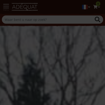
0
menu