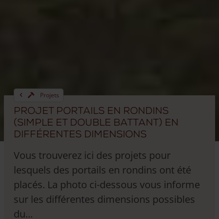
Projets
Projet portails en rondins
(simple et double battant) en
différentes dimensions
Vous trouverez ici des projets pour
lesquels des portails en rondins ont été
placés. La photo ci-dessous vous informe
sur les différentes dimensions possibles
du...