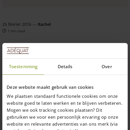
25 février 2016
—
Rachel
1 min read
Toestemming
Details
Over
Deze website maakt gebruik van cookies
We plaatsen standaard functionele cookies om onze
website goed te laten werken en te blijven verbeteren.
Mogen we ook tracking cookies plaatsen? Dit
gebruiken we voor een persoonlijk ervaring op onze
website en relevante advertenties van ons merk (via