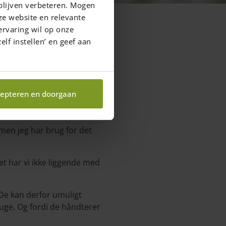
blijven verbeteren. Mogen
ze website en relevante
ervaring wil op onze
elf instellen’ en geef aan
epteren en doorgaan
 men jeg har brug for det
t har vi ikke liggende med
De kan derfor umuligt
uge. Og fordi de håndterer