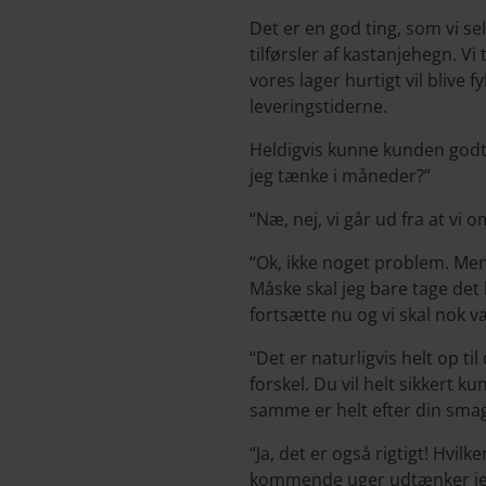
Det er en god ting, som vi sel
tilførsler af kastanjehegn. V
vores lager hurtigt vil blive
leveringstiderne.
Heldigvis kunne kunden godt u
jeg tænke i måneder?”
“Næ, nej, vi går ud fra at vi 
“Ok, ikke noget problem. Men
Måske skal jeg bare tage det h
fortsætte nu og vi skal nok væ
“Det er naturligvis helt op ti
forskel. Du vil helt sikkert ku
samme er helt efter din smag
“Ja, det er også rigtigt! Hvil
kommende uger udtænker jeg