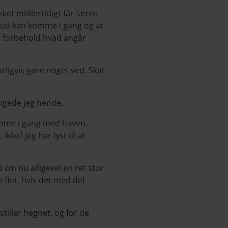
kket midlertidigt får færre
dt ud kan komme i gang og at
 et forbehold hvad angår
rligvis gøre noget ved. Skal
oligede jeg hende.
komme i gang med haven.
kke? Jeg har lyst til at
8 cm nu alligevel en ret stor
e fint, hvis det med det
stiller hegnet, og for de