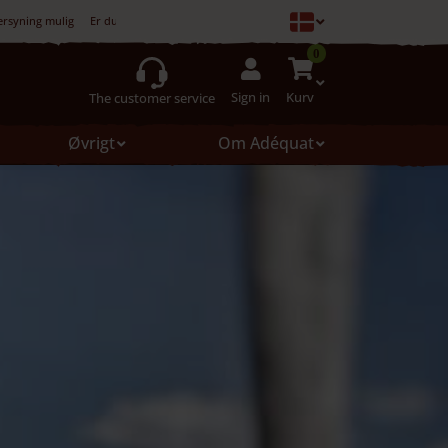
ersyning mulig
Er du ikke tilfreds, er køb ikke forpligtet
0
Sign in
Kurv
The customer service
Øvrigt
Om Adéquat