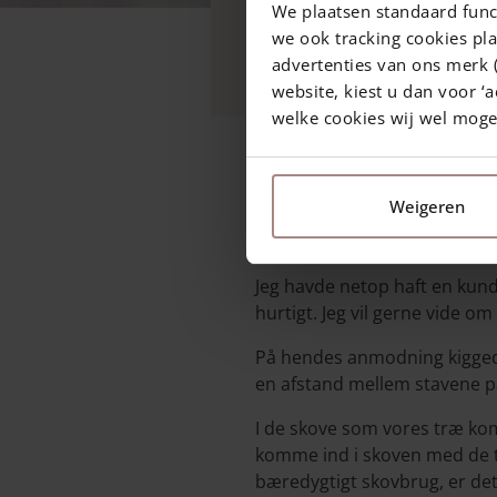
We plaatsen standaard func
"Men hvad har du så på l
we ook tracking cookies pla
til at klø på nu og vi sk
advertenties van ons merk (
website, kiest u dan voor ‘a
welke cookies wij wel mog
30 marts 2021
—
Rachel
Weigeren
3 min read
Jeg havde netop haft en kunde
hurtigt. Jeg vil gerne vide om 
På hendes anmodning kiggede 
en afstand mellem stavene p
I de skove som vores træ ko
komme ind i skoven med de t
bæredygtigt skovbrug, er det