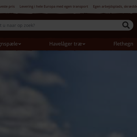
veste pris
Levering i hele Europa med egen transport
Egen arbejdsplads, skrædd
gnspæle
Havelåger træ
Flethegn