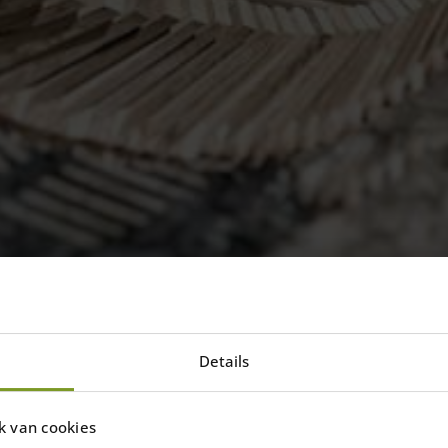
Details
erspektiv!
k van cookies