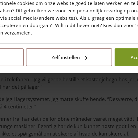
tionele cookies om onze website goed te laten werken en te 
ager? Så tager jeg bare det! Jeg har lyst
atsen? Dit gebruiken we voor een persoonlijk ervaring op on
al nok vænne...
via social media/andere websites). Als u graag een optimale 
ccepteren en doorgaan'. Wilt u dit liever niet? Kies dan voor ‘z
en verzamelen.
Share the page
Zelf instellen
Acc
 i telefonen. “Jeg vil gerne bestille et kastanjehegn hos jer,
I har det på lager.”
jeg i lagersystemet. Jeg måtte skuffe hende. “Desværre, de
å 4 centimeter.”
mmer fra, har det i de forløbne måneder været meget vådt. 
unge maskiner. Egentlig har de kun kunnet høste godt i en 
 ikke et spørgsmål om at skære af hvad de kan skære af.