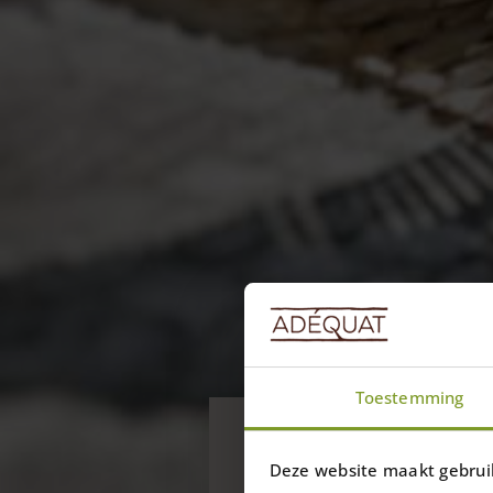
Nyheder
Toestemming
Alt i rette p
Deze website maakt gebrui