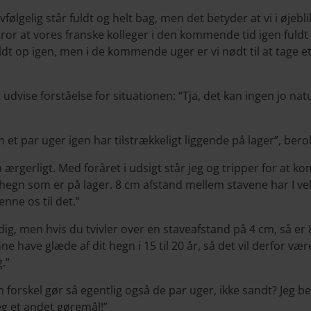
vfølgelig står fuldt og helt bag, men det betyder at vi i øjebli
i tror at vores franske kolleger i den kommende tid igen ful
 fyldt op igen, men i de kommende uger er vi nødt til at tage
dvise forståelse for situationen: “Tja, det kan ingen jo natu
om et par uger igen har tilstrækkeligt liggende på lager”, ber
 ærgerligt. Med foråret i udsigt står jeg og tripper for at 
egn som er på lager. 8 cm afstand mellem stavene har I vel, i
nne os til det.”
l dig, men hvis du tvivler over en staveafstand på 4 cm, så er 
nne have glæde af dit hegn i 15 til 20 år, så det vil derfor vær
.”
ken forskel gør så egentlig også de par uger, ikke sandt? Jeg be
 et andet gøremål!”