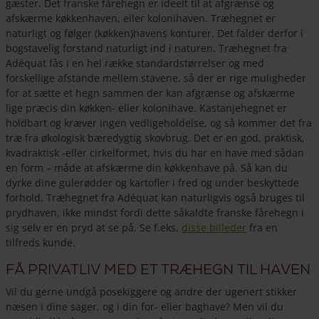
gæster. Det franske fårehegn er ideelt til at afgrænse og
afskærme køkkenhaven, eller kolonihaven. Træhegnet er
naturligt og følger (køkken)havens konturer. Det falder derfor i
bogstavelig forstand naturligt ind i naturen. Træhegnet fra
Adéquat fås i en hel række standardstørrelser og med
forskellige afstande mellem stavene, så der er rige muligheder
for at sætte et hegn sammen der kan afgrænse og afskærme
lige præcis din køkken- eller kolonihave. Kastanjehegnet er
holdbart og kræver ingen vedligeholdelse, og så kommer det fra
træ fra økologisk bæredygtig skovbrug. Det er en god, praktisk,
kvadraktisk -eller cirkelformet, hvis du har en have med sådan
en form – måde at afskærme din køkkenhave på. Så kan du
dyrke dine gulerødder og kartofler i fred og under beskyttede
forhold. Træhegnet fra Adéquat kan naturligvis også bruges til
prydhaven, ikke mindst fordi dette såkaldte franske fårehegn i
sig selv er en pryd at se på. Se f.eks.
disse billeder
fra en
tilfreds kunde.
Få privatliv med et træhegn til haven
Vil du gerne undgå posekiggere og andre der ugenert stikker
næsen i dine sager, og i din for- eller baghave? Men vil du