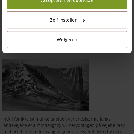
Accepteren en doorgaan
Undgå snerydning med et snehegn
Vinteren er over os, selv om vi ganske vist ikke endnu har fået
så store snemængder som i Alpernes sne-kaos. Men der skal
Zelf instellen
ikke så meget sne til før vi må ud og skovle sne og strø salt. Men
snerydning er besværligt og for meget saltning kan ødelægge
træer. Så hvad med at undgå hele dette hurlumhej, og så bare
Weigeren
sætte en sneskærm (et snehegn) op, der stopper sne og
fygesne?
Indtil for ikke så mange år siden var sneskærme langs
landevejene et almindeligt syn. Snerydningen på vejene blev
imidlertid mere effektiv og hegnene forsvandt. Men hvad nu