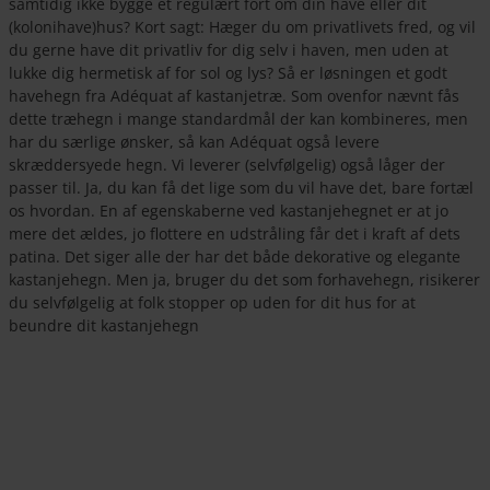
samtidig ikke bygge et regulært fort om din have eller dit
(kolonihave)hus? Kort sagt: Hæger du om privatlivets fred, og vil
du gerne have dit privatliv for dig selv i haven, men uden at
lukke dig hermetisk af for sol og lys? Så er løsningen et godt
havehegn fra Adéquat af kastanjetræ. Som ovenfor nævnt fås
dette træhegn i mange standardmål der kan kombineres, men
har du særlige ønsker, så kan Adéquat også levere
skræddersyede hegn. Vi leverer (selvfølgelig) også låger der
passer til. Ja, du kan få det lige som du vil have det, bare fortæl
os hvordan. En af egenskaberne ved kastanjehegnet er at jo
mere det ældes, jo flottere en udstråling får det i kraft af dets
patina. Det siger alle der har det både dekorative og elegante
kastanjehegn. Men ja, bruger du det som forhavehegn, risikerer
du selvfølgelig at folk stopper op uden for dit hus for at
beundre dit kastanjehegn