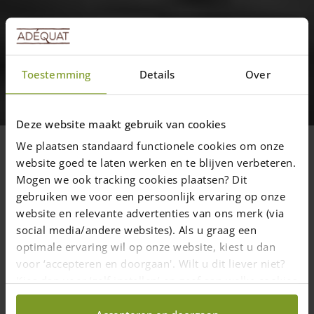
Nyheder
Toestemming
Details
Over
Det alsidige franske
kastanjehegn
Deze website maakt gebruik van cookies
We plaatsen standaard functionele cookies om onze
website goed te laten werken en te blijven verbeteren.
16 januar 2019
—
Rachel
Mogen we ook tracking cookies plaatsen? Dit
4 min read
gebruiken we voor een persoonlijk ervaring op onze
website en relevante advertenties van ons merk (via
social media/andere websites). Als u graag een
Hvad kan jeg bruge et
kastanjehegn
til? Det er der mange svar
optimale ervaring wil op onze website, kiest u dan
på, for der er snart sagt ikke den ting man ikke kan bruge et
voor ‘accepteren en doorgaan'. Wilt u dit liever niet?
kastanjehegn, også kaldet fransk fårehegn, til. Her kommer der
Kies dan voor ‘zelf instellen’ en geef aan welke cookies
bare tre typiske anvendelsesmuligheder. Eller sagt på en anden
måde: Tre problemer løst i ét snuptag. Se her:
wij wel mogen verzamelen.