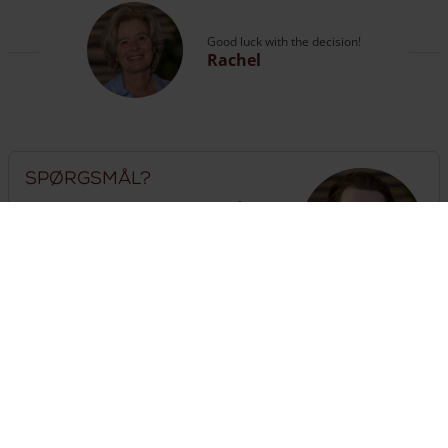
Good luck with the decision!
Rachel
Spørgsmål?
Ring til vores ekspert eller kig på vores
side med
kontaktoplysninger
.
The customer service is open
until 18:00
hours
+31 (0) 13 508 2536
Brug for hegn?
Sammensæt her enkelt et komplet hegn sammen med
låge(r) og stolper.