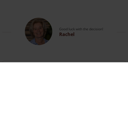
Good luck with the decision!
Rachel
Spørgsmål?
Ring til vores ekspert eller kig på vores
side med
kontaktoplysninger
.
The customer service is open
until 18:00
hours
+31 (0) 13 508 2536