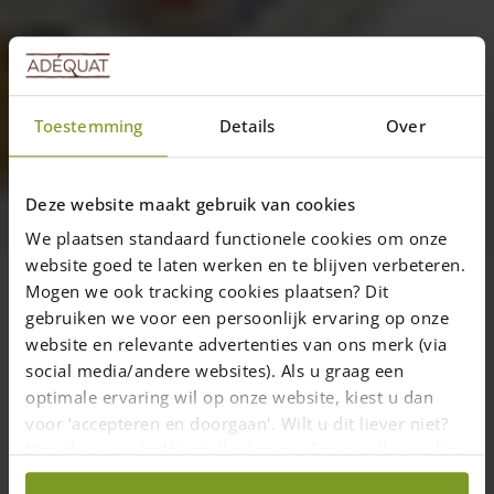
Toestemming
Details
Over
Nyheder
En dårlig bedømmelse?? Hvordan
Deze website maakt gebruik van cookies
kan det gå til?
We plaatsen standaard functionele cookies om onze
website goed te laten werken en te blijven verbeteren.
Mogen we ook tracking cookies plaatsen? Dit
gebruiken we voor een persoonlijk ervaring op onze
8 marts 2018
—
Rachel
website en relevante advertenties van ons merk (via
2 min read
social media/andere websites). Als u graag een
optimale ervaring wil op onze website, kiest u dan
voor ‘accepteren en doorgaan'. Wilt u dit liever niet?
Vores kollega Geertjan er i dag af sted for levere ordrer rundt i
Kies dan voor ‘zelf instellen’ en geef aan welke cookies
Holland. Han tog af sted i morges med en fuld lastvogn. Det
wij wel mogen verzamelen.
mildere vejr inviterer folk til at gå i gang i haven og det mærker