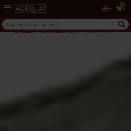
0
menu