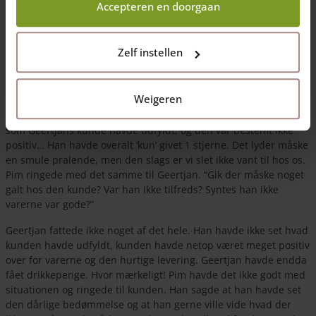
vi på antallet af ordrer. Vi vil derfor også gerne levere så hurtigt
Accepteren en doorgaan
som muligt. I Holland og Belgien leverer vi altid inden for en
uge, men i denne travle tid kan det også ske hurtigere.
Zelf instellen
Nuvel, omkring klokken ti fik Pim en besked som han både
synligt og hørbart ikke var tilfreds med: “Hey, hvad er nu dét
her? Hvordan i alverden kan dét lade sig gøre?”
Weigeren
Hvad var der i vejen? Pim havde fået en kopi af en
bedømmelse
som Geertjans kunde havde udfyldt, og den var bestemt ikke
positiv… Han havde overalt ‘kun’ givet 1 stjerne. Det lyder måske
en smule pralende, men den slags er vi slet ikke vant til hos os.
Pim ringede med det samme til Geertjan. “Gik der måske noget
galt hos den kunde? Var han ikke tilfreds? Syntes han ikke
varerne var gode?”
Geertjan fattede ikke noget af det hele. Han havde ikke set hvad
kunden havde udfyldt, kunden havde netop været meget positiv
over for varerne og den hurtige levering. Geertjan havde endda
fået drikkepenge. Hvor mærkeligt! Pim havde det ikke godt med
situationen og ringede til kunden. Han sagde at han havde set
den dårlige bedømmelse og at han gerne ville vide hvad der