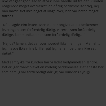
ikke var gået godt, sådan at vi kunne handle ud fra det. Kunden
reagerede meget overrasket: en dårlig bedømmelse? Nej, nej,
han havde slet ikke noget at klage over; han var netop meget
tilfreds.
“Nå”, sagde Pim lettet: “Men du har angivet at du bedømmer
leveringen som forfærdelig dårlig, varerne som forfærdeligt
dårlige, kommunikationen som forfærdelig dårlig… “
“Nej da? Jamen, det var overhovedet ikke meningen! Men øh…
jeg havde ikke mine briller på! Jeg har simpelt hen ikke set
rigtigt.”
Med samtykke fra kunden har vi ladet bedømmelsen ændre.
Det er igen ‘bare’ blevet en nydelig bedømmelse. Det eneste her
som nemlig var forfærdeligt dårligt, var kundens syn 😉