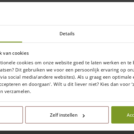
Details
k van cookies
 27. april 2021 –
tionele cookies om onze website goed te laten werken en te 
atsen? Dit gebruiken we voor een persoonlijk ervaring op on
via social media/andere websites). Als u graag een optimale 
vi åbent som normalt!
ccepteren en doorgaan'. Wilt u dit liever niet? Kies dan voor ‘z
en verzamelen.
Zelf instellen
Acc
Share the page