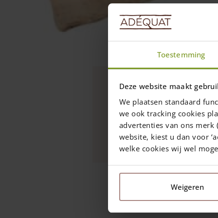
Toestemming
Nyheder
Deze website maakt gebrui
Kongens Dag –
We plaatsen standaard func
lukket
we ook tracking cookies pla
advertenties van ons merk (
Mandag og onsdag har 
website, kiest u dan voor ‘a
welke cookies wij wel mog
Weigeren
23 april 2021
—
Rachel
1 min read