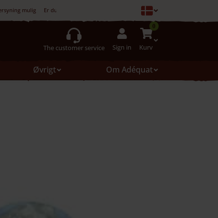
ersyning mulig
Er du ikke tilfreds, er køb ikke forpligtet
0
Sign in
Kurv
The customer service
Øvrigt
Om Adéquat