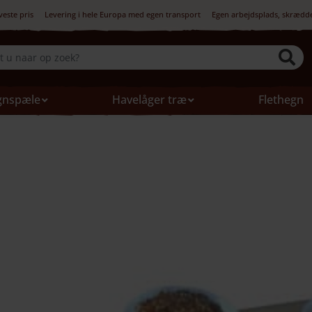
veste pris
Levering i hele Europa med egen transport
Egen arbejdsplads, skrædd
gnspæle
Havelåger træ
Flethegn