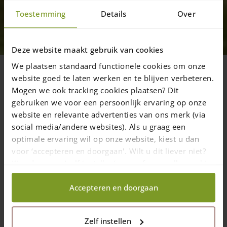
Projekter
Toestemming
Details
Over
Projekt Hollandske låger
Her finder du en oversigt over projekter
Deze website maakt gebruik van cookies
hvor der er anbragt Hollandske låger.
We plaatsen standaard functionele cookies om onze
website goed te laten werken en te blijven verbeteren.
Mogen we ook tracking cookies plaatsen? Dit
gebruiken we voor een persoonlijk ervaring op onze
4 januar 2018
—
website en relevante advertenties van ons merk (via
1 min read
social media/andere websites). Als u graag een
optimale ervaring wil op onze website, kiest u dan
voor ‘accepteren en doorgaan'. Wilt u dit liever niet?
Her finder du en oversigt over projekter hvor der er anbragt
Kies dan voor ‘zelf instellen’ en geef aan welke cookies
Hollandske låger.
wij wel mogen verzamelen.
Accepteren en doorgaan
Zelf instellen