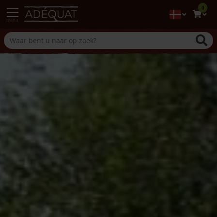
0
menu