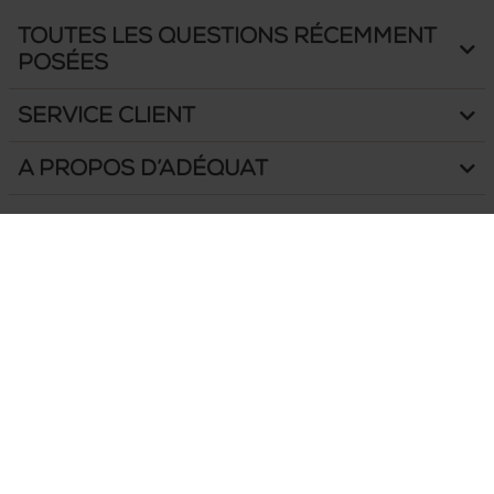
Toutes les questions récemment
posées
Service client
A propos d’Adéquat
Goedentijd 66 B
5131 NS Alphen (NB)
Les Pays-Bas
Google maps
Télephone
+31 (0)13-508 2536
Email
info@adequat.eu
Horaires d'ouverture :
Du lundi au vendredi
9:00 - 17:00