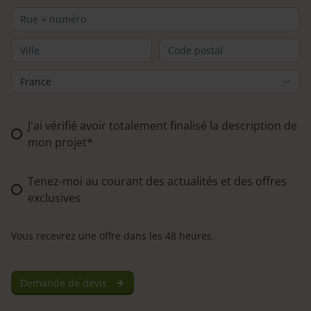
Street
Address
City
ZIP
/
Country
Postal
Additional
J'ai vérifié avoir totalement finalisé la description de
Code
mon projet*
Options
*
Newsletter
Tenez-moi au courant des actualités et des offres
exclusives
Vous recevrez une offre dans les 48 heures.
Demande de devis