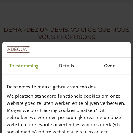
Demandez un devis. Voici ce que nous
vous proposons
Nos devis sont toujours réalisés de manière personnalisée.
C’est pour nous très important de faire du sur mesure dès
l’étape du devis.
Toestemming
Details
Over
1
Deze website maakt gebruik van cookies
We plaatsen standaard functionele cookies om onze
Etude de votre demande par un expert
website goed te laten werken en te blijven verbeteren.
Un spécialiste examinera votre demande et, en cas de doute, il
Mogen we ook tracking cookies plaatsen? Dit
vous contactera. Nous établirons votre devis en fonction de vos
gebruiken we voor een persoonlijk ervaring op onze
souhaits et vos possibilités.
website en relevante advertenties van ons merk (via
social media/andere websites). Als u graag een