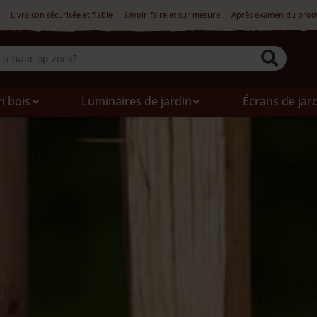
Livraison sécurisée et fiable
Savoir-faire et sur mesure
Après examen du produi
n bois
Luminaires de jardin
Écrans de jar