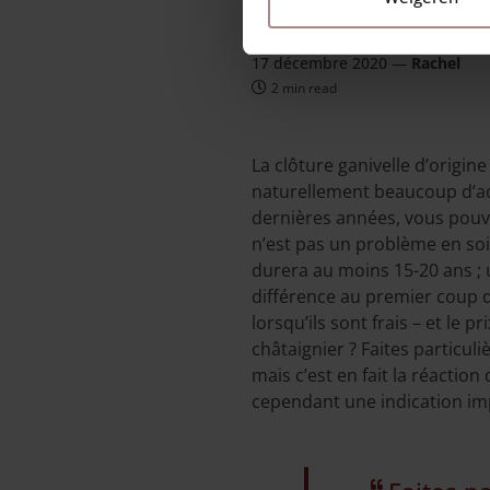
17 décembre 2020
—
Rachel
2 min read
La clôture ganivelle d’origine
naturellement beaucoup d’aci
dernières années, vous pouve
n’est pas un problème en soi
durera au moins 15-20 ans ; un
différence au premier coup d
lorsqu’ils sont frais – et le
châtaignier ? Faites particuli
mais c’est en fait la réaction 
cependant une indication im