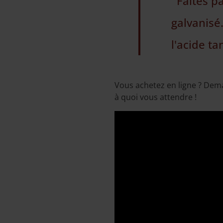
Faites p
galvanisé.
l'acide ta
Vous achetez en ligne ? Deman
à quoi vous attendre !