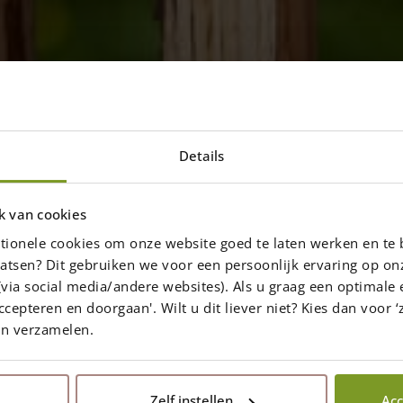
Details
a différence entre
 ganivelle en
k van cookies
et une clôture
tionele cookies om onze website goed te laten werken en te 
atsen? Dit gebruiken we voor een persoonlijk ervaring op on
 noisetier ?
via social media/andere websites). Als u graag een optimale 
ccepteren en doorgaan'. Wilt u dit liever niet? Kies dan voor ‘z
clôture ganivelle en châtaignier et une
en verzamelen.
Zelf instellen
Acc