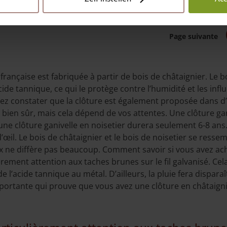
Page suivante
 française est fabriquée à partir de bois de châtaignier. Le 
de tannique, ce qui le protège contre l’humidité et les infl
z constater que la clôture est également proposée dans d’
 bien sûr, mais cela dépend de vos attentes. Une clôture gan
e clôture ganivelle en noisetier durera seulement 6-8 ans. Il 
’œil. Le bois de châtaignier et le bois de noisetier se ress
 prix ne diffère pas beaucoup. Comment savoir si vous avez a
èrement attention aux taches brunes sur le fil galvanisé. Cela
de l’acide tannique au métal. D’ailleurs, la pluie fera disparaî
portante qui prouve que vous avez une clôture en châtaigni