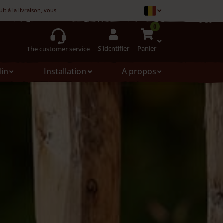
t à la livraison, vous pouvez le refuser
0
S'identifier
Panier
The customer service
din
Installation
A propos