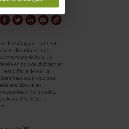
bois de châtaignier contient
uences climatiques. Ces
autres types de bois. Ce
ivelle en bois de châtaignier
est difficile de voir la
emblent beaucoup – surtout
cheté une clôture en
 ressemble à de la rouille,
tre les taches. C’est
er.