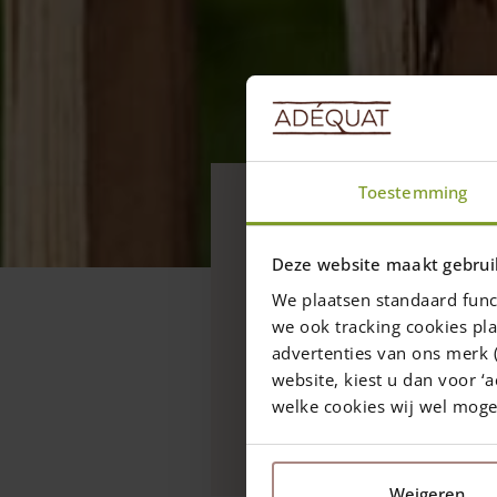
Général
Toestemming
Quelle est l
une clôture
Deze website maakt gebrui
châtaignier 
We plaatsen standaard func
we ook tracking cookies pla
ganivelle en
advertenties van ons merk (
website, kiest u dan voor ‘a
La différence entre une 
welke cookies wij wel mog
clôture en noisetier !
Weigeren