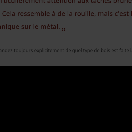
articulièrement attention aux taches brunes 
 Cela ressemble à de la rouille, mais c'est 
nnique sur le métal.
dez toujours explicitement de quel type de bois est faite l