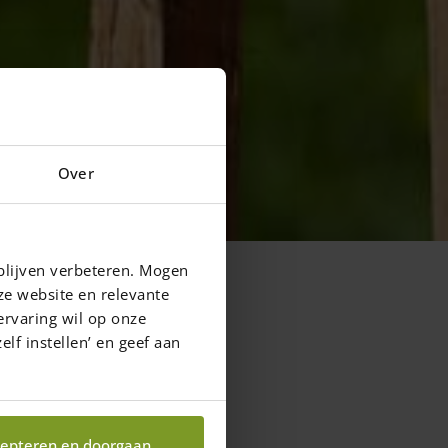
Over
blijven verbeteren. Mogen
ze website en relevante
ervaring wil op onze
elf instellen’ en geef aan
epteren en doorgaan