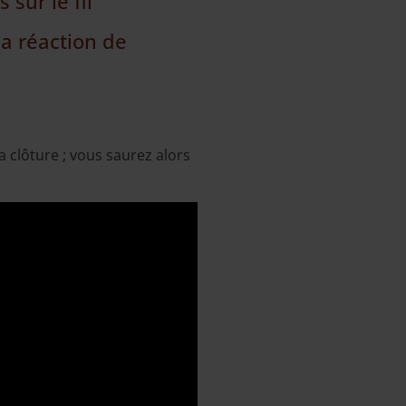
sur le fil
la réaction de
a clôture ; vous saurez alors