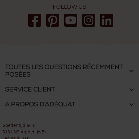
grands de 20 x 20 cm. Cela renforce non seulement la
Follow us
solidité, mais aussi la durabilité. D’après notre expérience,
plus les poteaux de porte sont robustes, plus longtemps vous
profiterez de votre porte et de votre clôture.
Toutes les questions récemment
posées
Service client
A propos d’Adéquat
Goedentijd 66 B
5131 NS Alphen (NB)
Les Pays-Bas