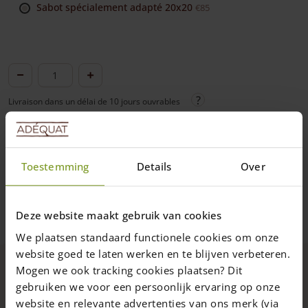
Sabot spécialement adapté 20x20
€85
quantité
de
Livraison dans un délai de 10 jours ouvrables
Portail
rustique
1.451,00
€
Ajouter au panier
angle
5
Toestemming
Details
Over
planches
Vous pouvez payer par carte bancaire
Vous pouvez payer à reception
châtaignier
Deze website maakt gebruik van cookies
double
Livraison à domicile fiable
We plaatsen standaard functionele cookies om onze
Frais de livraison de 49,50 €
website goed te laten werken en te blijven verbeteren.
Livraison par nos propres chauffeurs
Mogen we ook tracking cookies plaatsen? Dit
Nos chauffeurs peuvent répondre à vos questions
gebruiken we voor een persoonlijk ervaring op onze
Description
website en relevante advertenties van ons merk (via