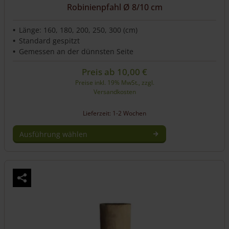
Robinienpfahl Ø 8/10 cm
Länge: 160, 180, 200, 250, 300 (cm)
Standard gespitzt
Gemessen an der dünnsten Seite
Preis ab
10,00
€
Preise inkl. 19% MwSt., zzgl.
Versandkosten
Lieferzeit: 1-2 Wochen
Ausführung wählen
Dieses
Produkt
weist
mehrere
Varianten
auf.
Die
Optionen