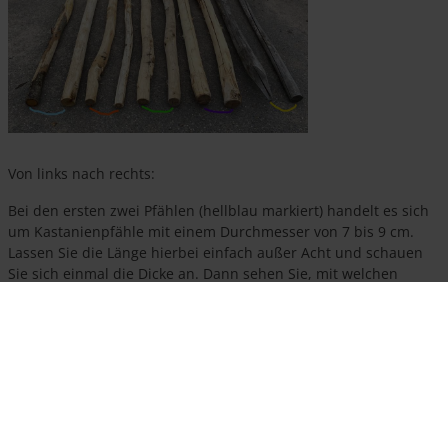
Von links nach rechts:
Bei den ersten zwei Pfählen (hellblau markiert) handelt es sich
um Kastanienpfähle mit einem Durchmesser von 7 bis 9 cm.
Lassen Sie die Länge hierbei einfach außer Acht und schauen
Sie sich einmal die Dicke an. Dann sehen Sie, mit welchen
Unterschieden man rechnen sollte, wenn man Pfähle mit einem
Durchmesser von 7 bis 9 cm bestellt. Der eine Pfahl ist etwas
glatter; auf dem anderen Pfahl befindet sich noch etwas mehr
Rinde (die mit der Zeit aber von selbst abfällt).
Pfahl 3 und 4 (orange markiert) sind Robinienpfähle mit einem
Durchmesser von 6 bis 8 cm. Der eine Pfahl fällt hier deutlich
dünner aus als ein Pfahl mit einem Durchmesser von 7 bis 9