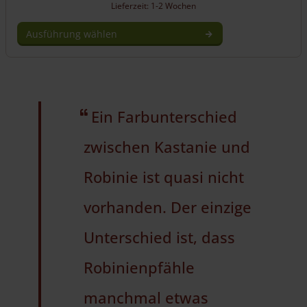
Lieferzeit: 1-2 Wochen
Ausführung wählen
Dieses
Produkt
weist
mehrere
Varianten
Ein Farbunterschied
auf.
Die
zwischen Kastanie und
Optionen
können
Robinie ist quasi nicht
auf
der
vorhanden. Der einzige
Produktseite
gewählt
Unterschied ist, dass
werden
Robinienpfähle
manchmal etwas