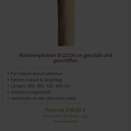
können
auf
der
Produktseite
gewählt
werden
Robinienpfosten Ø 22/24 cm geschält und
geschliffen
Für stabile Konstruktionen
Extrem robust & langlebig
Längen: 300, 400, 500, 600 cm
Standard ungespitzt
Gemessen an der dünnsten Seite
Preis ab
230,00
€
Preise inkl. 19% MwSt., zzgl.
Versandkosten