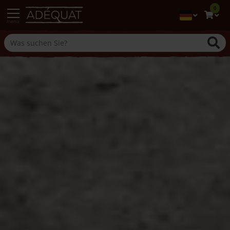
0
menu