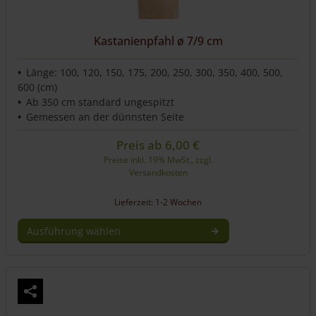
Kastanienpfahl ø 7/9 cm
Länge: 100, 120, 150, 175, 200, 250, 300, 350, 400, 500,
600 (cm)
Ab 350 cm standard ungespitzt
Gemessen an der dünnsten Seite
Preis ab
6,00
€
Preise inkl. 19% MwSt., zzgl.
Versandkosten
Lieferzeit: 1-2 Wochen
Ausführung wählen
Dieses
Produkt
weist
mehrere
Varianten