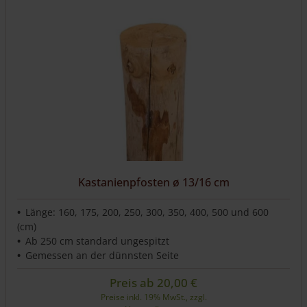
auf.
Die
Optionen
können
auf
der
Produktseite
gewählt
werden
Kastanienpfosten ø 13/16 cm
Länge: 160, 175, 200, 250, 300, 350, 400, 500 und 600
(cm)
Ab 250 cm standard ungespitzt
Gemessen an der dünnsten Seite
Preis ab
20,00
€
Preise inkl. 19% MwSt., zzgl.