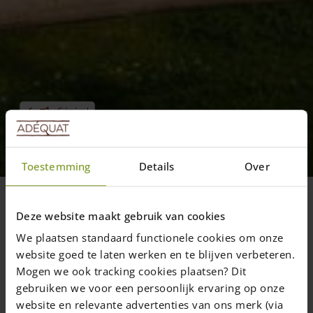
Général
Utilisation de piquets en bois
pour un jeu extérieur
Toestemming
Details
Over
Deze website maakt gebruik van cookies
13 février 2019
—
We plaatsen standaard functionele cookies om onze
5 min read
website goed te laten werken en te blijven verbeteren.
Mogen we ook tracking cookies plaatsen? Dit
Quels sont les piquets en bois qui
gebruiken we voor een persoonlijk ervaring op onze
conviennent le mieux pour un jeu
website en relevante advertenties van ons merk (via