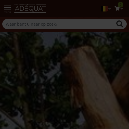
0
menu