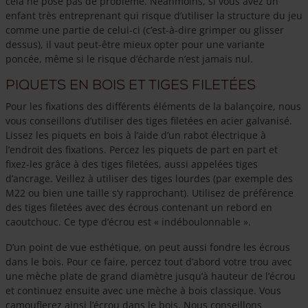
cela ne pose pas de problème. Néanmoins, si vous avez un
enfant très entreprenant qui risque d’utiliser la structure du jeu
comme une partie de celui-ci (c’est-à-dire grimper ou glisser
dessus), il vaut peut-être mieux opter pour une variante
poncée, même si le risque d’écharde n’est jamais nul.
Piquets en bois et tiges filetées
Pour les fixations des différents éléments de la balançoire, nous
vous conseillons d’utiliser des tiges filetées en acier galvanisé.
Lissez les piquets en bois à l’aide d’un rabot électrique à
l’endroit des fixations. Percez les piquets de part en part et
fixez-les grâce à des tiges filetées, aussi appelées tiges
d’ancrage. Veillez à utiliser des tiges lourdes (par exemple des
M22 ou bien une taille s’y rapprochant). Utilisez de préférence
des tiges filetées avec des écrous contenant un rebord en
caoutchouc. Ce type d’écrou est « indéboulonnable ».
D’un point de vue esthétique, on peut aussi fondre les écrous
dans le bois. Pour ce faire, percez tout d’abord votre trou avec
une mèche plate de grand diamètre jusqu’à hauteur de l’écrou
et continuez ensuite avec une mèche à bois classique. Vous
camouflerez ainsi l’écrou dans le bois. Nous conseillons