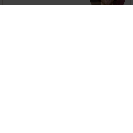
The customer service is open
until 18:00
hours
+31 (0)13-508 2536
Besoin d'une clôture ?
Il suffit d'assembler ici une clôture complète avec portails
et poteaux
Assemblez vos clôtures
Blogs sur le même thème
Vous trouverez ici les meilleurs conseils, des manuels et des