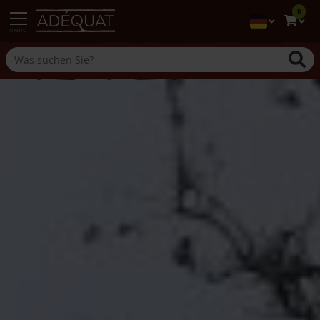
0
menu